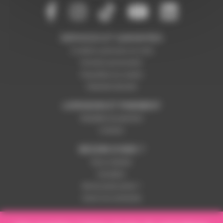
SERVICES ET GARANTIES
Conditions générales de vente
Données personnelles
Paramétrer les cookies
Paiement sécurisé
LIVRAISON ET PAIEMENT
Modalités de paiement
Livraison
BESOIN D'AIDE ?
Nous contacter
Inscription
Mot de passe perdu ?
Suivre ma commande