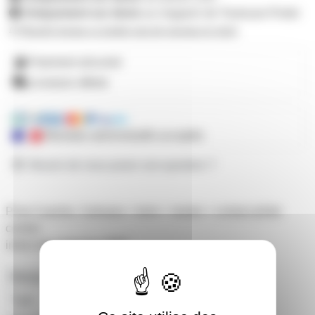
Uniquement sur devis
au magasin de Toulouse-Portet
M'avertir lorsque ce produit sera de nouveau en stock
Paiement sécurisé
Livraison offerte
Mandats administratifs acceptés
Besoin de nous poser une question ?
Prise 5 points, 3 phases + terre + neutre + contact pilote
central
indice de protection IP67
Marque
PCE
Type
Fiche