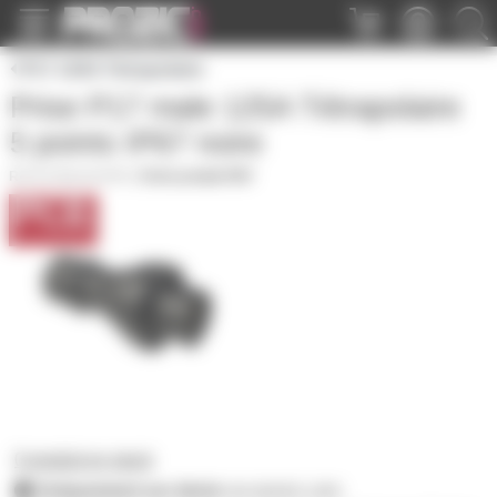
Panneau de gestion des cookies
P17 125A Tetrapolaire
Prise P17 male 125A Tétrapolaire
5 points IP67 noire
P17M125A5PN
|
Fiche produit PDF
0 produit en stock
Uniquement sur devis
sur prozic.com