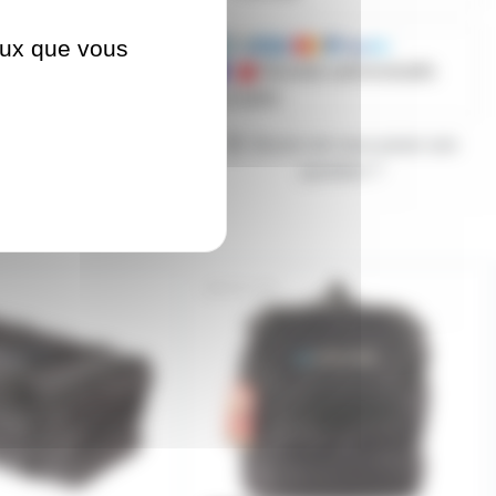
ceux que vous
Mandats administratifs
acceptés
Besoin de nous poser une
question ?
AC-125