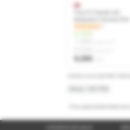
Prise P17 femelle 32A
tétrapolaire 5 broches IP44
1
en stock
7,60€
à partir de
10
8,50€
à partir de
4
9,30€
l'unité
COSSES 4,8 /0,5 NEUTRIK POUR
Marque
NEUTRIK
Il n'y a pas encore d'avis sur
A PROPOS DE NOUS
SER