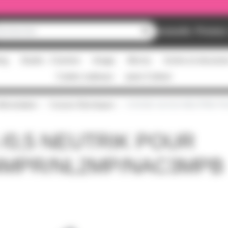
Nouveautés
Promos
ing
Studio - Claviers
Image
Micros
Scène et structur
Cartes cadeaux
pass Culture
limentation
Cosses Electriques
COSSE 4,8 /0,5 NEUTRIK
 /0,5 NEUTRIK POUR
4MPR/NL2MP/NAC3MPB