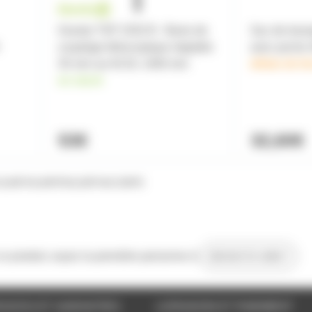
Gravity TSP 2332 B - Barre de
Sac de trans
couplage télescopique réglable
avec poche 
35 mm sur M 20, 1400 mm
délais de li
en stock
53€
32,60€
 NL4MP/NL4MPR/NL2MP/NAC3MPB
 ce produit, soyez la première personne à
donner le votre !
VICES ET GARANTIES
LIVRAISON ET PAIEMENT