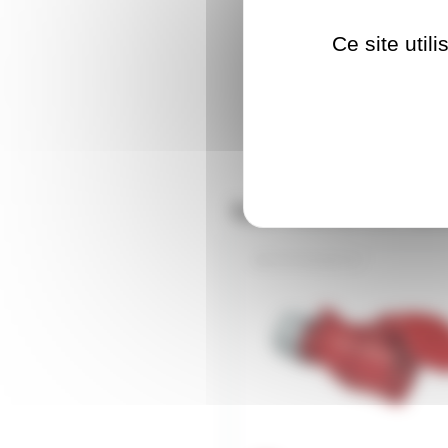
Ce site util
Nos clients ont aus
P17F32A5P-ST