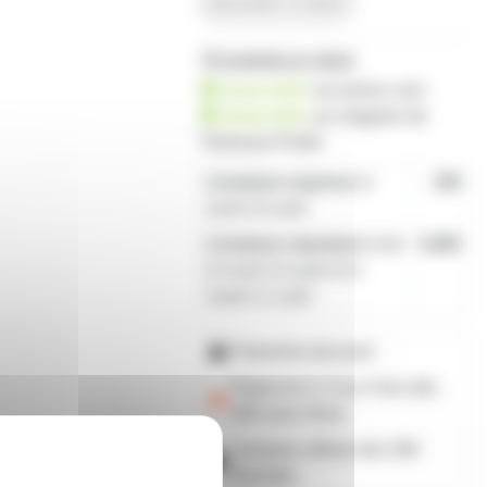
demander un devis
76 produits en stock
disponible
sur prozic.com
disponible
au
magasin de
Toulouse-Portet
Livraison express
le
19€
lundi 10 août
Livraison standard
entre
4,80€
le lundi 10 août et le
mardi 11 août
Paiement sécurisé
Payez en 2, 3 ou 4 fois
dès
50€
avec Alma
Livraison offerte dès 59€
d'achats