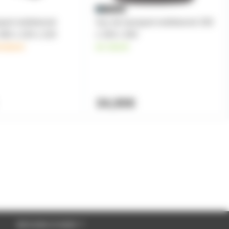
port molletonné
Sac de transport molletonné 330
460 x 220 x 220
x 330 x 300
vraison
en stock
34,90€
BESOIN D'AIDE ?