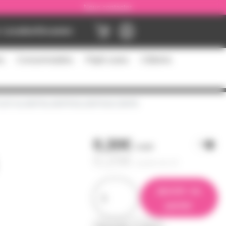
Nous contacter
Location
Occasion
es
Consommables
Flight cases
Câblerie
 POUR NL4MP/NL4MPR/NL2MP/NAC3MPB
0,30€
l'unité
0,25€
à partir de
10
ajouter au
panier