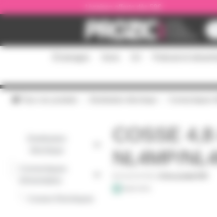
Panneau de gestion des cookies
Livraison offerte dès 59€
Éclairages
Sono
DJ
Podcast et stream
Tous nos produits
Distribution électrique
Connectiques A
COSSE 4,8
Distribution
électrique
NL4MP/NL
Connectiques
-
NLFASTON
|
Fiche produit PDF
Alimentation
-
Cosses Electriques