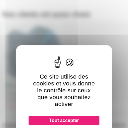
Nos clients ont aussi choisi
NL4MP
Ce site utilise des
cookies et vous donne
le contrôle sur ceux
Embase femelle Speakon
que vous souhaitez
Neutrik 4 points NL-4-MP
activer
hors stock
Tout accepter
Adaptateur Neutrik NL8MM pour rallonge speakon 8 contacts