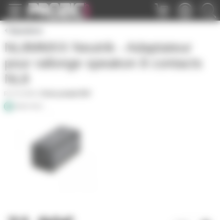
Panneau de gestion des cookies
Speakon
NL8MMXX Neutrik - Adaptateur
pour rallonge speakon 8 contacts
NL8
NL8MM
|
Fiche produit PDF