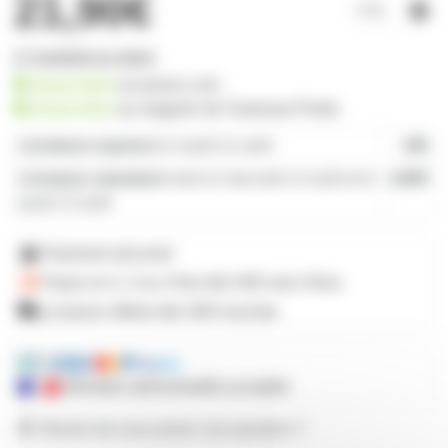
21,90€
17 produits en stock
disponible
sur prozic.com
disponible
au
magasin de Toulouse-Portet
Livraison express
le mardi 11 août
19€
Livraison standard
entre le mercredi 12 août et le
4,80€
jeudi 13 août
Paiement sécurisé
Payez en 2, 3 ou 4 fois
dès 50€
avec Alma
Livraison offerte dès 59€ d'achats
Mandats administratifs acceptés
Besoin de nous poser une question ?