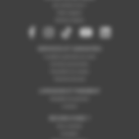
Qui sommes-nous ?
Notre magasin
Mentions légales
SERVICES ET GARANTIES
Conditions générales de vente
Données personnelles
Paramétrer les cookies
Paiement sécurisé
LIVRAISON ET PAIEMENT
Modalités de paiement
Livraison
BESOIN D'AIDE ?
Nous contacter
Inscription