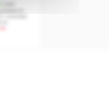
au Sommer SC-
T.7 connectique
k 1m
nde