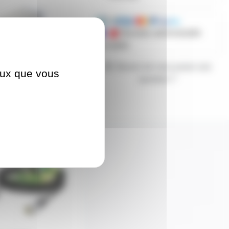
Mandats administratifs
acceptés
Besoin de nous poser une
ceux que vous
question ?
M-N