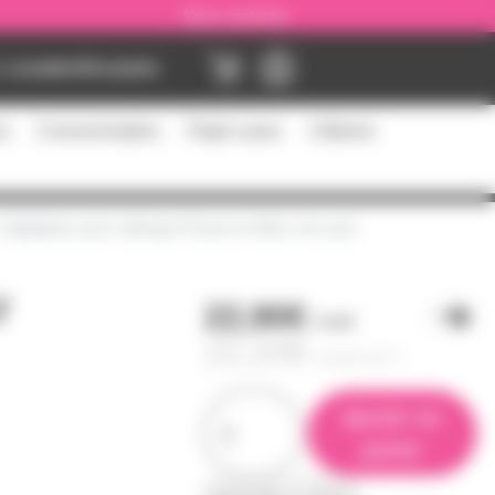
Nous contacter
Location
Occasion
es
Consommables
Flight cases
Câblerie
daptateur pour rallonge Powercon Bleu vers gris
r
22,90€
l'unité
22,20€
à partir de
4
ajouter au
panier