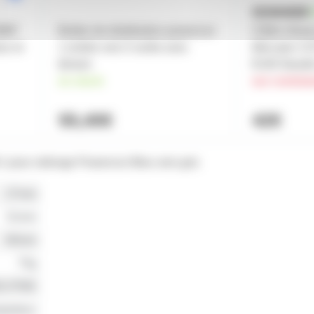
5MM²
Boitier de distribution powercon
Câble rése
ur et
1 entrée vers 5 sortie avec
Mercator CA
témoin
RJ45 Neutri
en stock
sur comma
55,40€
42€
 pour rallonge Powercon Bleu vers gris
27mm
31mm
80mm
75g
EUTRIK
ptateur