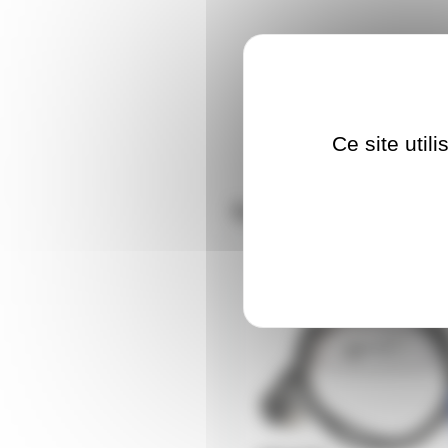
Ce site util
Nos clients ont aus
CORD-PK1-150N