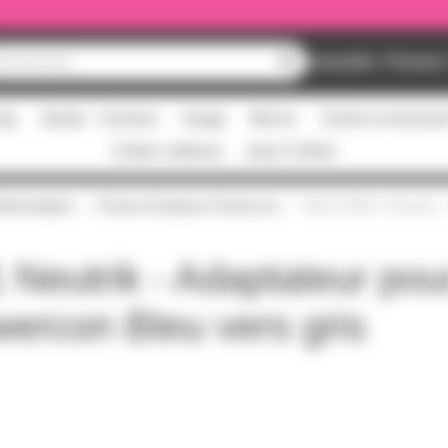
Nouveautés
Promos
ing
Studio - Claviers
Image
Micros
Scène et structur
Cartes cadeaux
pass Culture
limentation
Fiches Embases Powercon
NAC3 MM-1 Neutrik - A
eutrik - Adaptateur pou
wercon Bleu vers gris