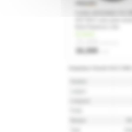
Cordon alimentation 3x1.
HO7 RN-F avec prise secte
fiche Powercon 1,5m
en stock
15,40€
à partir de
2
16,30€
l'unité
Adaptateur Neutrik NAC3 MM-1
Hauteur
Largeur
Longueur
Poids
Marque
N
Type
Ada