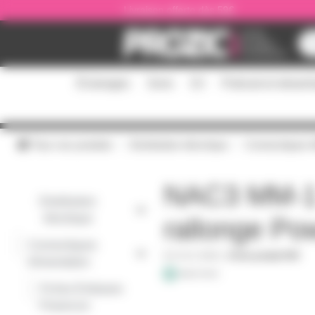
Panneau de gestion des cookies
Livraison offerte dès 59€
Éclairages
Sono
DJ
Podcast et stream
Tous nos produits
Distribution électrique
Connectiques A
NAC3 MM-1 N
Distribution
électrique
rallonge Po
Connectiques
-
NAC3MM1
|
Fiche produit PDF
Alimentation
Fiches Embases
-
Powercon