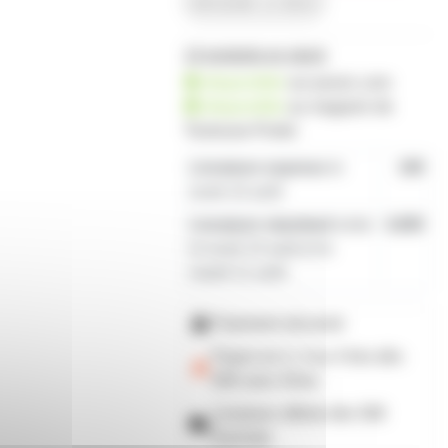
demander un devis
14 produits en stock
disponible
sur prozic.com
disponible
au
magasin de
Toulouse-Portet
Livraison express
le
19€
lundi 10 août
Livraison standard
entre
4,80€
le lundi 10 août et le
mardi 11 août
Paiement sécurisé
Payez en 2, 3 ou 4 fois
dès
50€
avec Alma
Livraison offerte dès 59€
d'achats