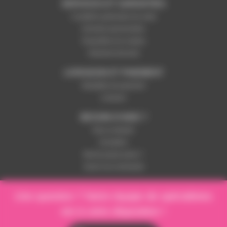
SERVICES ET GARANTIES
Conditions générales de vente
Données personnelles
Paramétrer les cookies
Paiement sécurisé
LIVRAISON ET PAIEMENT
Modalités de paiement
Livraison
BESOIN D'AIDE ?
Nous contacter
Inscription
Mot de passe perdu ?
Suivre ma commande
Une question ? Notre équipe de spécialistes
est à votre disposition !