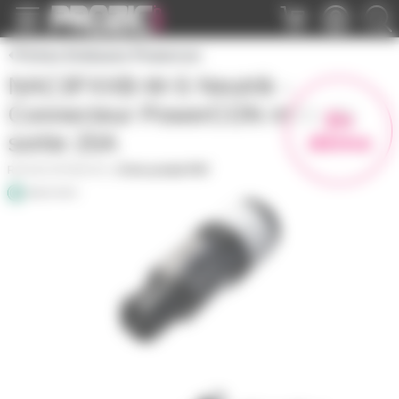
Panneau de gestion des cookies
Fiches Embases Powercon
NAC3FXXB-W-S Neutrik -
Connecteur PowerCON mâle de
En
démo
sortie 20A
NAC3FXXB-W-S
|
Fiche produit PDF