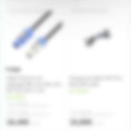
AH-8101PCONL0150X
OMEGABEAM200
Câble Powercon de
Omega pour Beam 5R 7R et
repiquage Bleu vers bleu-Gris
Beam200 acilite
HO7 Rnf 3X1.5 1,5m
en stock
en stock
14,50€
à partir de
4
15,50€
14,80€
à partir de
2
à partir de
4
16,40€
15,80€
l'unité
l'unité