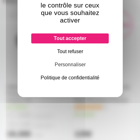
le contrôle sur ceux
que vous souhaitez
AH-8101PCON0500X
P-5211BSET1
activer
En démo
Tout accepter
Tout refuser
Personnaliser
Politique de confidentialité
Câble d'alimentation
Set Pieds d'Enceinte Gravity
Powercon 3X1,5 mm²
SS 5211 B SET 1 avec 2
longueur 5m
Pieds d'Enceinte et Housse
en stock
1
17,00€
en stock
à partir de
4
18,10€
à partir de
2
19,30€
125€
l'unité