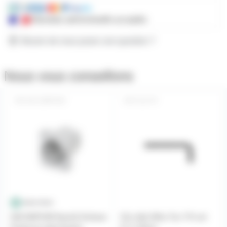
Mandats administratifs acceptés
Besoin de nous poser une question ?
Nous vous conseillons
NAC3MPXXB
CLE-T8
NAC3MPXXB Neutrik Embase
Clé mâle Wiha Torx T8 noir