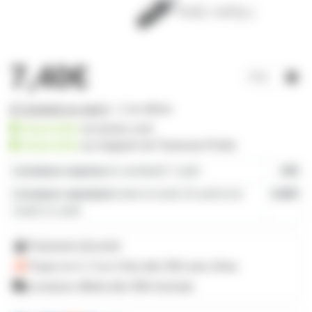
7,40€
22 produits en stock
+ 1 en démo
disponible
sur prozic.com
disponible
au
magasin de Toulouse-Portet
Livraison express
le vendredi 7 août
19€
Livraison standard
entre le lundi 10 août et le
4,80€
mardi 11 août
Paiement sécurisé
Payez en 2, 3 ou 4 fois
dès 50€
avec Alma
Livraison offerte dès 59€ d'achats