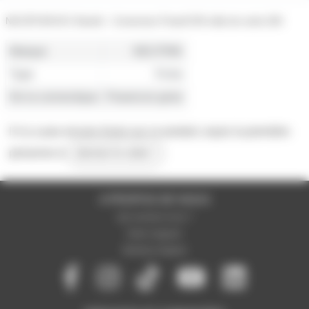
NAC3FXXB-W-S Neutrik - Connecteur PowerCON mâle de sortie 20A
Marque
NEUTRIK
Type
Fiche
De la connectique
Powercon grise
Il n'y a pas encore d'avis sur ce produit, soyez la première
personne à
donner le votre !
A PROPOS DE NOUS
Qui sommes-nous ?
Notre magasin
Mentions légales