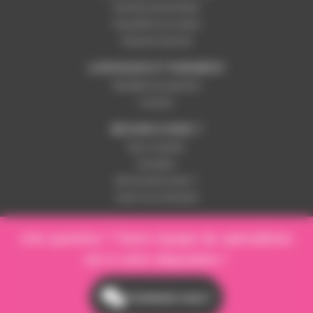
Données personnelles
Paramétrer les cookies
Paiement sécurisé
LIVRAISON ET PAIEMENT
Modalités de paiement
Livraison
BESOIN D'AIDE ?
Nous contacter
Inscription
Mot de passe perdu ?
Suivre ma commande
Une question ? Notre équipe de spécialistes
est à votre disposition !
Contactez-nous !