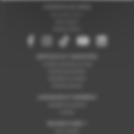
A PROPOS DE NOUS
Qui sommes-nous ?
Notre magasin
Mentions légales
SERVICES ET GARANTIES
Conditions générales de vente
Données personnelles
Paramétrer les cookies
Paiement sécurisé
LIVRAISON ET PAIEMENT
Modalités de paiement
Livraison
BESOIN D'AIDE ?
Nous contacter