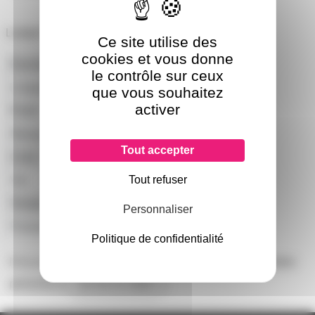
Lampe Philips MSR 575 HR G22 575W 6000K
Ce site utilise des
cookies et vous donne
Diametre
42mm
le contrôle sur ceux
Longueur
142mm
que vous souhaitez
activer
Poids
101g
Marque
PHILIPS
Tout accepter
Culot
G22
Tout refuser
Vie
750
Temperature
6000°K
Personnaliser
Puissance
575W
Politique de confidentialité
Il n'y a pas encore d'avis sur ce produit, soyez la première
personne à
donner le votre !