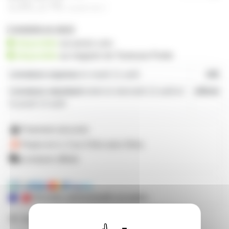
135,17€
à partir de
2
2 produits en stock
disponible
sur prozic.com
disponible
au
magasin de Toulouse-Portet
Livraison express
le mardi 11 août
19€
Livraison standard
entre le mercredi 12 août et
offerte
le jeudi 13 août
Paiement sécurisé
Payez en 2, 3 ou 4 fois
avec Alma
Livraison offerte
Mandats administratifs acceptés
Besoin de nous poser une question ?