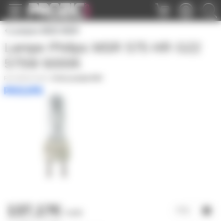
Panneau de gestion des cookies
Lampes MSD MSR
Lampe Philips MSR 575 HR G22
575W 6000K
MSR575HR
|
Fiche produit PDF
137,17€
l'unité