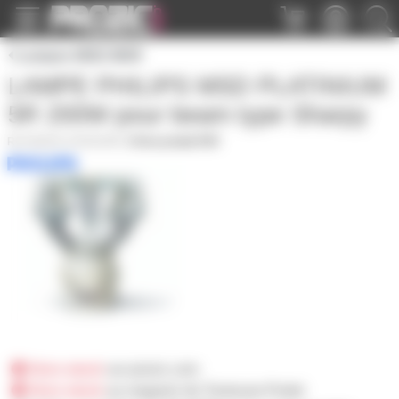
Panneau de gestion des cookies
Lampes MSD MSR
LAMPE PHILIPS MSD PLATINIUM
5R 200W pour beam type Sharpy
MSDPLAT5R200W
|
Fiche produit PDF
Hors stock
sur prozic.com
Hors stock
au magasin de Toulouse-Portet