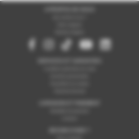
A PROPOS DE NOUS
Qui sommes-nous ?
Notre magasin
Mentions légales
SERVICES ET GARANTIES
Conditions générales de vente
Données personnelles
Paramétrer les cookies
Paiement sécurisé
LIVRAISON ET PAIEMENT
Modalités de paiement
Livraison
BESOIN D'AIDE ?
Nous contacter