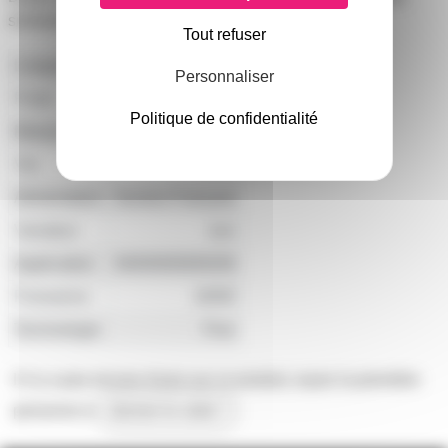
similaires 7950 lumens
Tout refuser
Longueur
61mm
Personnaliser
Poids
66g
Politique de confidentialité
Marque
PHILIPS
Vie
2000
Alimentation
Secteur Français
Variateur
non
Application
NNNNNNNNON
Puissance
160W
Technologie
Fluo
Il n'y a pas encore d'avis sur ce produit, soyez la première
personne à
donner le votre !