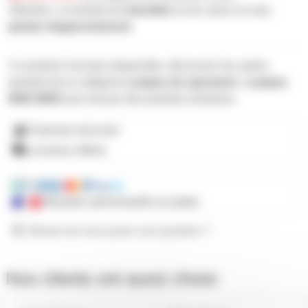
Attention, ce produit est
obsolète
et son stock ne sera
jamais réapprovisionné
Ce produit n'est plus disponible, découvrez les autres
produits de la catégorie
Lampes de spectacle › Lampes
MSD MSR
pour trouver des produits similaires.
Paiement sécurisé
Livraison offerte
Mandats administratifs acceptés
Besoin de nous poser une question ?
Nos clients ont aussi choisi