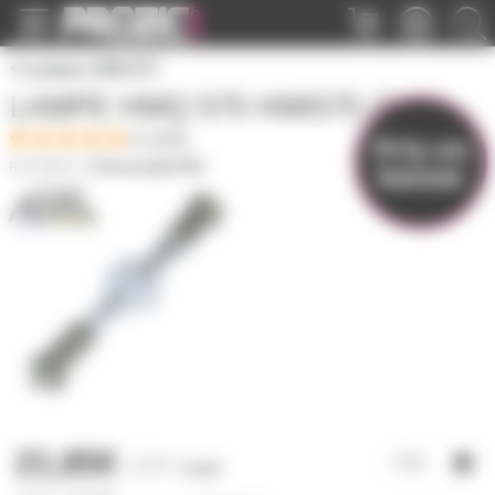
Panneau de gestion des cookies
Lampes HMI HTI
LAMPE HMQ 575 HMI575 /2
(1 avis)
Prix en
baisse
HMI575
|
Fiche produit PDF
21,85€
22€
l'unité