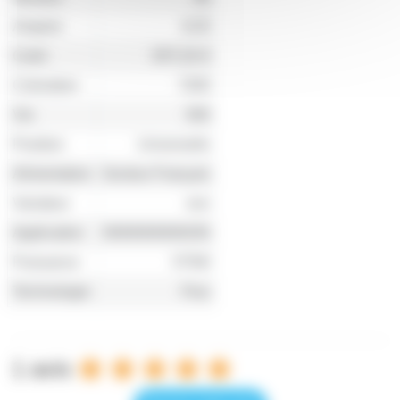
Ampere
6.05
Culot
SFC10-4
Coloration
7200
Vie
500
Position
Universelle
Alimentation
Secteur Français
Variateur
non
Application
NNNNNNNNON
Puissance
575W
Technologie
Fluo
1 avis