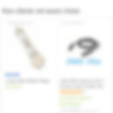
Nos clients ont aussi choisi
MSD250-2PH
CBLDMX10
Lampe MSD 250W/2 Philips
cable DMX 110ohms XLR 3
broches male Femelle 10m
en stock
1
en stock chez le
fournisseur
13,60€
à partir de
10