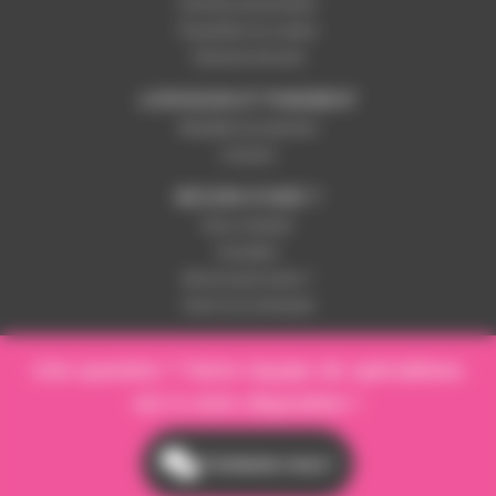
Données personnelles
Paramétrer les cookies
Paiement sécurisé
LIVRAISON ET PAIEMENT
Modalités de paiement
Livraison
BESOIN D'AIDE ?
Nous contacter
Inscription
Mot de passe perdu ?
Suivre ma commande
Une question ? Notre équipe de spécialistes
est à votre disposition !
Contactez-nous !