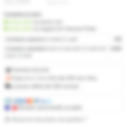
20,05€
à partir de
4
3 produits en stock
disponible
sur prozic.com
disponible
au
magasin de Toulouse-Portet
Livraison express
le mardi 11 août
19€
Livraison standard
entre le mercredi 12 août et le
4,80€
jeudi 13 août
Paiement sécurisé
Payez en 2, 3 ou 4 fois
dès 50€
avec Alma
Livraison offerte dès 59€ d'achats
Mandats administratifs acceptés
Besoin de nous poser une question ?