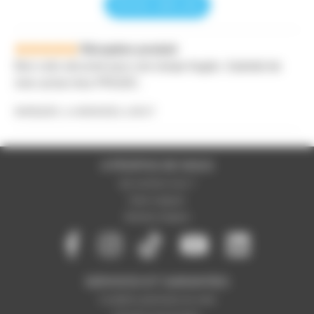
Donner votre avis
Réception produit
Bon colis sécurisé pour une lampe fragile. Satisfait de
mon achat chez PROZIC.
MARQUES, le 06/04/2021 à 08:47
A PROPOS DE NOUS
Qui sommes-nous ?
Notre magasin
Mentions légales
SERVICES ET GARANTIES
Conditions générales de vente