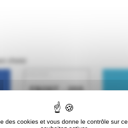
si choisi
GELATF255
GELATF132
ise des cookies et vous donne le contrôle sur 