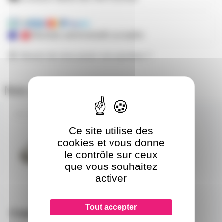
Mandats administratifs acceptés
Besoin de nous poser une question ?
Nos clients ont aussi choisi
AH-K3YWMM0300
Ce site utilise des
cookies et vous donne
le contrôle sur ceux
que vous souhaitez
activer
Tout accepter