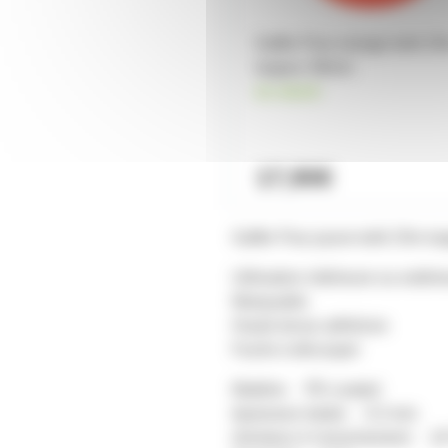
Gaffer Fluo orange toilé 2
largeur 38mm
en stock
17,90€
Gaffer Fluo jaune toilé 25m l
Utilisation intérieure ou extéri
Marquable
Haute tenue adhésive
Facile à découper
Matière: PE-coated
épaisseur totale: 0.3 mm
résistace à l'arrachement: 1