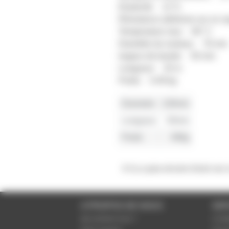
Elasticité: 12 %
Résistance adhésive sur un 
Temperature max : 90° C
Diamètre du rouleau: 76 mm
largeur de bande: 50 mm
Longueur: 25 m
Poids: 0.49 kg
Diametre
130mm
Longueur
50mm
Poids
490g
Il n'y a pas encore d'avis sur
A PROPOS DE NOUS
SER
Qui sommes-nous ?
Condi