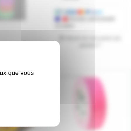
Mandats administratifs
acceptés
Besoin de nous poser une
question ?
ceux que vous
GAFFLUORS