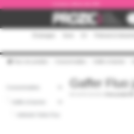
Panneau de gestion des cookies
Livraison offerte dès 59€
Éclairages
Sono
DJ
Podcast et stream
Tous nos produits
Consommables
Gaffer et barnier
A
Gaffer Fluo
Consommables
GAFFLUOJA50
|
Fiche produit PD
-
Gaffer et barnier
-
Adhésifs Toilés Fluo