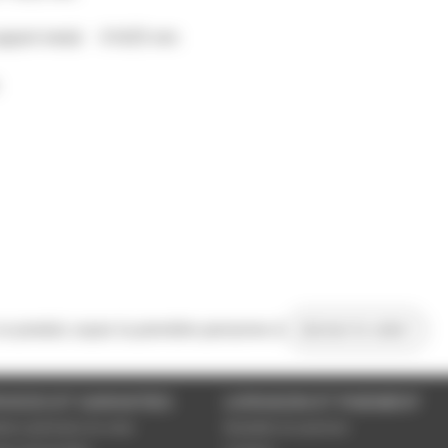
support metal: 8 N/25 mm
 ce produit, soyez la première personne à
donner le votre !
VICES ET GARANTIES
LIVRAISON ET PAIEMENT
tions générales de vente
Modalités de paiement