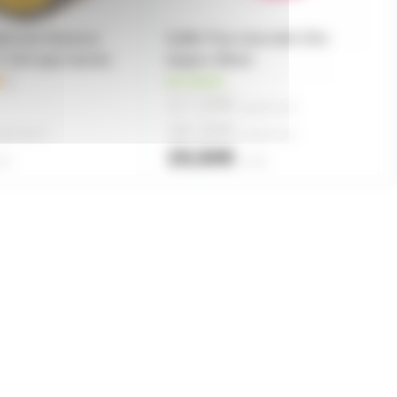
ant noir Advance
Gaffer Fluo rose toilé 25m
10m type barnier
largeur 38mm
1
en stock
17,20€
à partir de
4
18,30€
rtir de
10
à partir de
2
19,50€
ité
l'unité