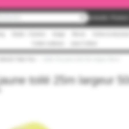
Nouveautés
Promos
ing
Studio - Claviers
Image
Micros
Scène et structur
Cartes cadeaux
pass Culture
dhésifs Toilés Fluo
Gaffer Fluo jaune toilé 25m largeur 50mm
 jaune toilé 25m largeur 
F