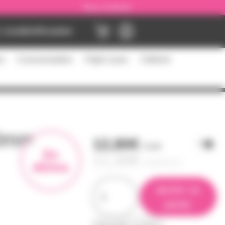
Nous contacter
Location
Occasion
es
Consommables
Flight cases
Câblerie
50mm
12,80€
l'unité
En
11,30€
à partir de
2
démo
ajouter au
panier