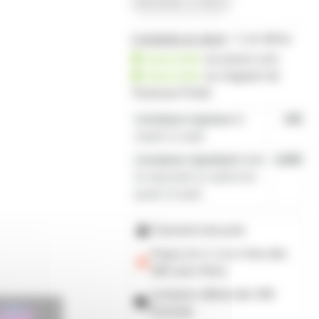
demander un devis
2 produits en stock
+ 1 en démo
disponible
sur prozic.com
disponible
au
magasin de
Toulouse-Portet
Livraison express
le
19€
mardi 11 août
Livraison standard
entre
4,80€
le mercredi 12 août et le
jeudi 13 août
Paiement sécurisé
Payez en 2, 3 ou 4 fois
dès
50€
avec Alma
Livraison offerte dès 59€
d'achats