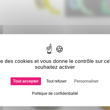
si choisi
ise des cookies et vous donne le contrôle sur 
GAFDANSEBLANC
BARN-N
souhaitez activer
Prix en
En démo
baisse
Tout accepter
Tout refuser
Personnaliser
Politique de confidentialité