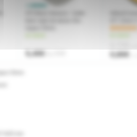
5m
AT5 Blanc Advance - Gaffer
Adhesif isol
blanc tapis de danse 33m
AT7 15mm X 
largeur 50mm
en stock
en stock
0,70€
à pa
5,40€
6,70€
0,80€
l'un
argeur 50mm
eure
47 N/25 mm