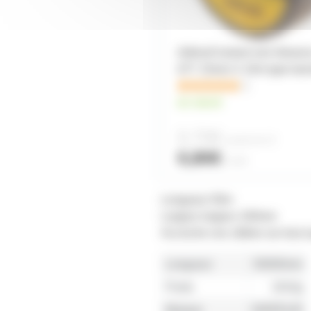
Adhesif isolant noir Advan
AT7 15mm X 10m type barn
1
en stock
0,70€
à partir de
10
0,80€
l'unité
Longueur 50m
Largeur largeur 100mm
Accroche vos câbles sur tout s
Longueur
50000mm
Poids
1810g
Marque
GRIPEUR