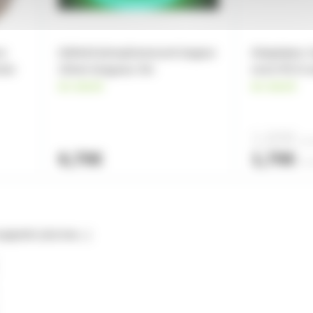
ce
Adhésif phosphorescent largeur
Adaptateur 
ier
10mm longueur 3m
cinch RCA v
en stock
en stock
1,60€
à pa
6,70€
1,70€
l'un
upports (sol,mur...)