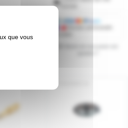
d'achats
Mandats administratifs
acceptés
ceux que vous
Besoin de nous poser une
question ?
IFPRO
RUBLEDBF60-5M