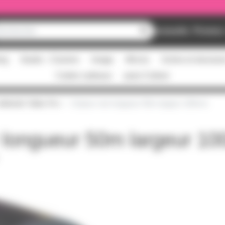
Nouveautés
Promos
ing
Studio - Claviers
Image
Micros
Scène et structur
Cartes cadeaux
pass Culture
dhésifs Toilés Pro
Gripeur noir longueur 50m largeur 100mm
r longueur 50m largeur 