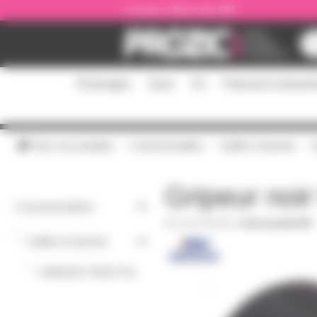
Panneau de gestion des cookies
Livraison offerte dès 59€
Éclairages
Sono
DJ
Podcast et stream
Tous nos produits
Consommables
Gaffer et barnier
A
Gripeur noi
Consommables
GAF100NOIR
|
Fiche produit PDF
-
Gaffer et barnier
-
Adhésifs Toilés Pro