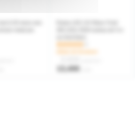
Jack 6.35 mono vers
Ruban LED 12V Blanc Froid
ersion metal pro
300 LEDs 3528 rouleau de 5 m
sur fond blanc
4
délais de livraison
9,80€
rtir de
4
à partir de
4
13,40€
ité
l'unité