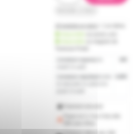
demander un devis
18 produits en stock
+ 1 en démo
disponible
sur prozic.com
disponible
au
magasin de
Toulouse-Portet
Livraison express
le
19€
mardi 11 août
Livraison standard
entre
4,80€
le mercredi 12 août et le
jeudi 13 août
Paiement sécurisé
Payez en 2, 3 ou 4 fois
dès
50€
avec Alma
Livraison offerte dès 59€