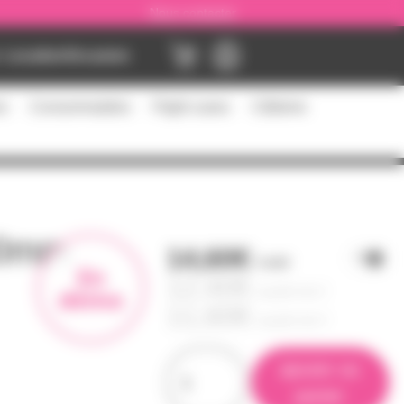
Nous contacter
Location
Occasion
es
Consommables
Flight cases
Câblerie
100mm
14,60€
l'unité
En
12,40€
à partir de
2
démo
11,60€
à partir de
4
ajouter au
panier