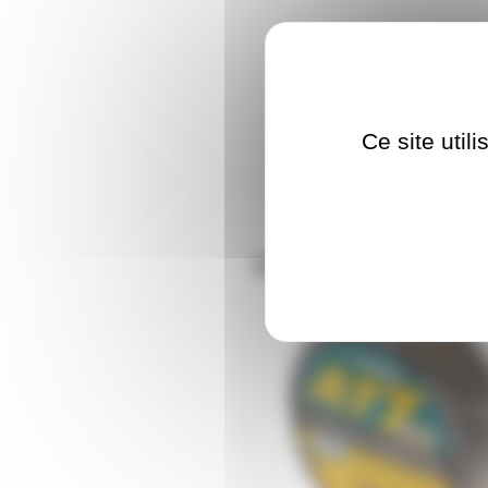
Ce site util
Nos clients ont aus
BARN-N