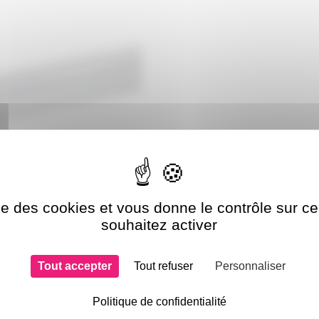
ise des cookies et vous donne le contrôle sur 
souhaitez activer
Tout accepter
Tout refuser
Personnaliser
Politique de confidentialité