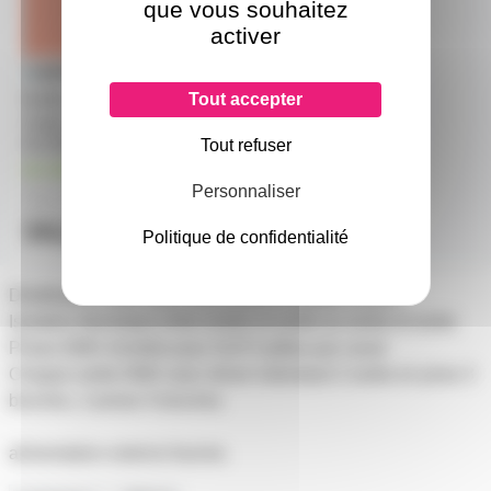
que vous souhaitez
activer
Tout accepter
feuille Gélatine 122 X 53 cm
rouge sunset red 025 LEE
Tout refuser
FILTERS
en stock
Personnaliser
11,50€
à partir de
2
14,20€
Politique de confidentialité
l'unité
Distributeur DMX avec une entrée et quatre sorties
Isolation électrique entre entrée et sortie ou sortie et sortie
Prises DMX d'entrée pour XLR 5 pôles par canal
Chaque sortie DMX avec driver individuel 2 sortie en prise 3
broches, 2 prises 5 broches
alimentation externe fournie.