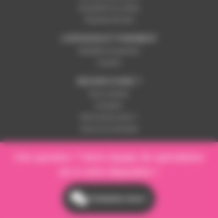
Paramétrer les cookies
Paiement sécurisé
LIVRAISON ET PAIEMENT
Modalités de paiement
Livraison
BESOIN D'AIDE ?
Nous contacter
Inscription
Mot de passe perdu ?
Suivre ma commande
Une question ? Notre équipe de spécialistes
est à votre disposition !
Contactez-nous !