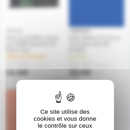
Driver de Led DMX 4 canaux
feuille Gélatine 122 X 53 cm
pour RGBW Tapedriver HD
713 J.Winter blue LEE
8A par canal
FILTERS
délais de livraison
en stock
22,00€
14,30€
à partir de
4
à partir de
2
24,30€
15,00€
l'unité
l'unité
GELATF025
Ce site utilise des
cookies et vous donne
le contrôle sur ceux