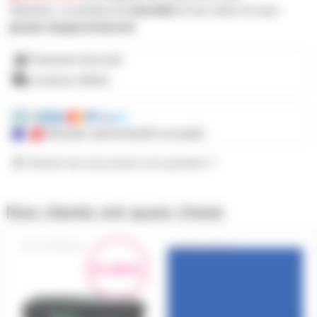
Attention, ce produit est
obsolète
et son stock ne sera
jamais réapprovisionné
Paiement sécurisé
Livraison offerte
Mandats administratifs acceptés
Besoin de nous poser une question ?
Nos clients ont aussi choisi
TAPEDRHD
GELATF713
En démo