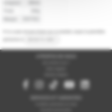
Longueur
88mm
Poids
260g
Marque
ENTTEC
Il n'y a pas encore d'avis sur ce produit, soyez la première
personne à
donner le votre !
A PROPOS DE NOUS
Qui sommes-nous ?
Notre magasin
Mentions légales
SERVICES ET GARANTIES
Conditions générales de vente
Données personnelles