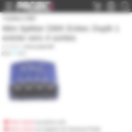
Panneau de gestion des cookies
Splitters DMX
Mini Splitter DMX Enttec Dsplit 1
entrée vers 4 sorties
DSPLIT
|
Fiche produit PDF
Hors stock
sur prozic.com
Hors stock
au magasin de Toulouse-Portet