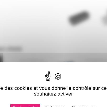
si choisi
T2255MSC-B1
OBSESSIO
ise des cookies et vous donne le contrôle sur 
souhaitez activer