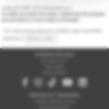
Cable HO7 RNF 13 G 2.5mm2 prix au m
Ce câble est vendu à la coupe, comme tous les produits
personnalisés il n'est ni repris ni échangé
Il n'y a pas encore d'avis sur ce produit, soyez la première
personne à
donner le votre !
A PROPOS DE NOUS
Qui sommes-nous ?
Notre magasin
Mentions légales
SERVICES ET GARANTIES
Conditions générales de vente
Données personnelles