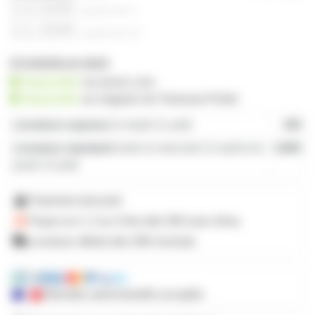
13,00€
à partir de
4
11,00€
à partir de
10
14 produits en stock
disponible
sur prozic.com
disponible
au
magasin de Toulouse-Portet
Livraison express
le mardi 11 août
19€
Livraison standard
entre le mercredi 12 août et le
4,80€
jeudi 13 août
Paiement sécurisé
Payez en 2, 3 ou 4 fois
dès 50€
avec Alma
Livraison offerte dès 59€ d'achats
Mandats administratifs acceptés