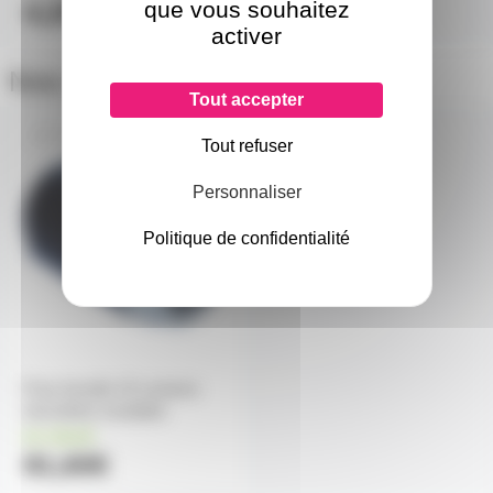
que vous souhaitez
4,20€
l'unité
activer
Nos clients ont aussi choisi
Tout accepter
SOCAC41908S
Tout refuser
Personnaliser
Politique de confidentialité
Prise femelle 19 contacts
SOCAPEX C41908S
en stock
81,60€