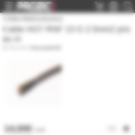
Panneau de gestion des cookies
Câbles Multiconducteurs
Cable HO7 RNF 13 G 2.5mm2 prix
au m
CBL13X25
|
Fiche produit PDF
14,00€
l'unité