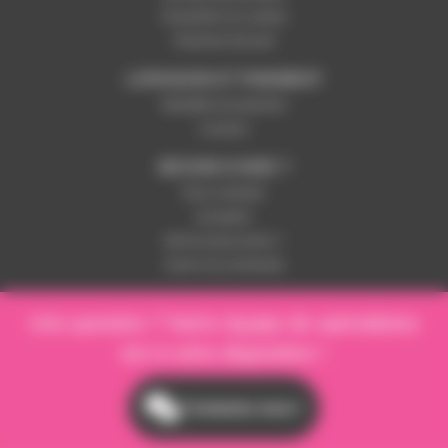
Paramétrer les cookies
Paiement sécurisé
LIVRAISON ET PAIEMENT
Modalités de paiement
Livraison
BESOIN D'AIDE ?
Nous contacter
Inscription
Mot de passe perdu ?
Suivre ma commande
Une question ? Notre équipe de spécialistes
est à votre disposition !
Contactez-nous !