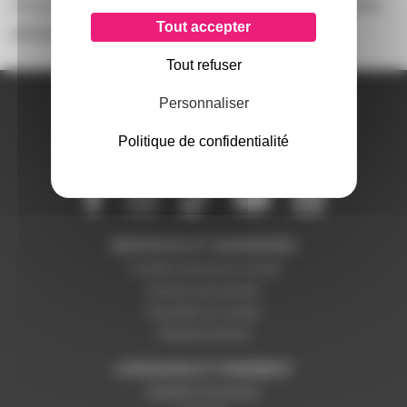
Il n'y a pas encore d'avis sur ce produit, soyez la première
Tout accepter
personne à
donner le votre !
Tout refuser
A PROPOS DE NOUS
Personnaliser
Qui sommes-nous ?
Politique de confidentialité
Notre magasin
Mentions légales
SERVICES ET GARANTIES
Conditions générales de vente
Données personnelles
Paramétrer les cookies
Paiement sécurisé
LIVRAISON ET PAIEMENT
Modalités de paiement