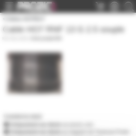
Panneau de gestion des cookies
Câbles HO7RN-F
Cable HO7 RNF 13 G 2.5 souple
CBL13G25
|
Fiche produit PDF
0 produit en stock
Uniquement sur devis
sur prozic.com
Uniquement sur devis
au magasin de Toulouse-Portet