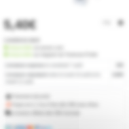
5,40€
1 produit en stock
disponible
sur prozic.com
disponible
au
magasin de Toulouse-Portet
Livraison express
le vendredi 7 août
19€
Livraison standard
entre le lundi 10 août et le
4,80€
mardi 11 août
Paiement sécurisé
Payez en 2, 3 ou 4 fois
dès 50€
avec Alma
Livraison offerte dès 59€ d'achats