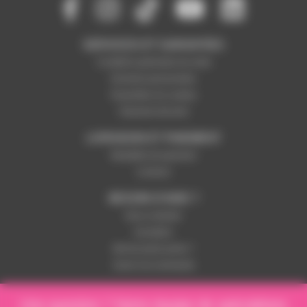
SERVICES ET GARANTIES
Conditions générales de vente
Données personnelles
Paramétrer les cookies
Paiement sécurisé
LIVRAISON ET PAIEMENT
Modalités de paiement
Livraison
BESOIN D'AIDE ?
Nous contacter
Inscription
Mot de passe perdu ?
Suivre ma commande
Une question ? Notre équipe de spécialistes