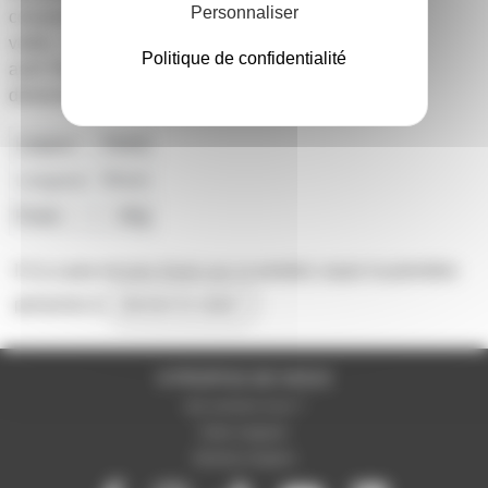
Personnaliser
consommation:
veille: <1µA
Politique de confidentialité
actif: 55mA
dimensions: 70x97x30mm
Largeur
70mm
Longueur
95mm
Poids
65g
Il n'y a pas encore d'avis sur ce produit, soyez la première
personne à
donner le votre !
A PROPOS DE NOUS
Qui sommes-nous ?
Notre magasin
Mentions légales