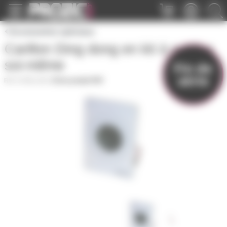
Panneau de gestion des cookies
Accessoires spéciaux
Carillon Ding dong en kit à souder
soi-même
Fin de
série
CARILLON
|
Fiche produit PDF