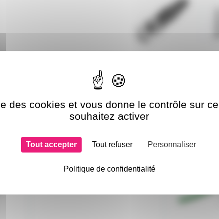
si choisi
ise des cookies et vous donne le contrôle sur 
souhaitez activer
BNCMALERG58U
KX6
Tout accepter
Tout refuser
Personnaliser
Politique de confidentialité