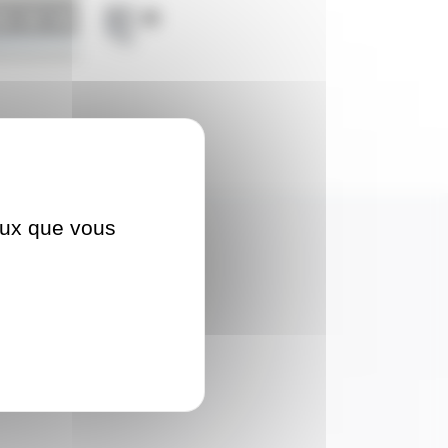
ceux que vous