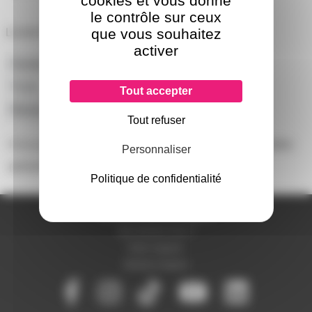
cookies et vous donne
le contrôle sur ceux
que vous souhaitez
Lot de 8 Pied caoutchouc 38 x 15 mm
activer
Hauteur
15mm
Poids
103.2g
Tout accepter
Marque
ADAMHALL
Tout refuser
Il n'y a pas encore d'avis sur ce produit, soyez la première
Personnaliser
personne à
donner le votre !
Politique de confidentialité
A PROPOS DE NOUS
Qui sommes-nous ?
Notre magasin
Mentions légales