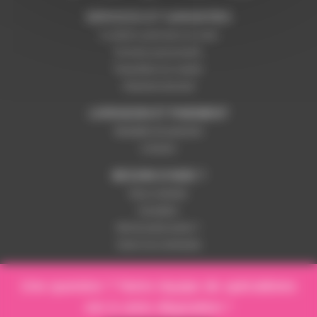
SERVICES ET GARANTIES
Conditions générales de vente
Données personnelles
Paramétrer les cookies
Paiement sécurisé
LIVRAISON ET PAIEMENT
Modalités de paiement
Livraison
BESOIN D'AIDE ?
Nous contacter
Inscription
Mot de passe perdu ?
Suivre ma commande
Une question ? Notre équipe de spécialistes
est à votre disposition !