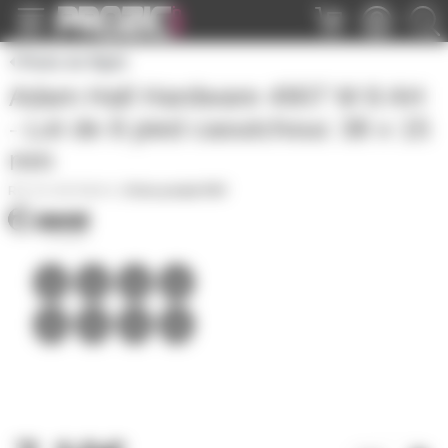
Panneau de gestion des cookies
Pieds de flight
Adam Hall Hardware 4907 M 8 AH
- Lot de 8 pied caoutchouc 38 x 15
mm
AH-4907M8AH
|
Fiche produit PDF