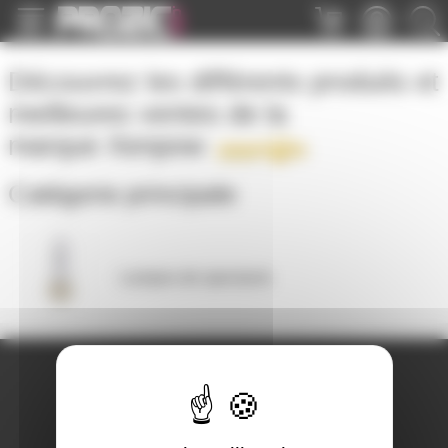
Panneau de gestion des cookies
Découvrez les différents produits et
meilleures ventes de la
marque
Xenpow
Catégorie principale
Lampes de spectacle
A PROPOS DE NOUS
Qui sommes-nous ?
Notre magasin
Mentions légales