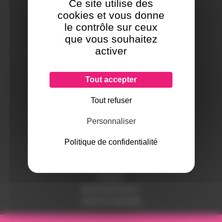
Ce site utilise des
cookies et vous donne
le contrôle sur ceux
que vous souhaitez
SERVICES ET GARANTIES
activer
Conditions générales de vente
Données personnelles
Paramétrer les cookies
Tout accepter
Paiement sécurisé
Tout refuser
LIVRAISON ET PAIEMENT
Personnaliser
Modalités de paiement
Livraison
Politique de confidentialité
BESOIN D'AIDE ?
Nous contacter
Inscription
Mot de passe perdu ?
Suivre ma commande