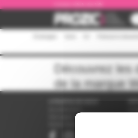
Panneau de gestion des cookies
Livraison offerte dès 59€
Éclairages
Sono
DJ
Podcast et stream
Découvrez les d
de la marque
W
A PROPOS DE NOUS
SER
Qui sommes-nous ?
Condi
Notre magasin
Donné
Mentions légales
Param
Paiem