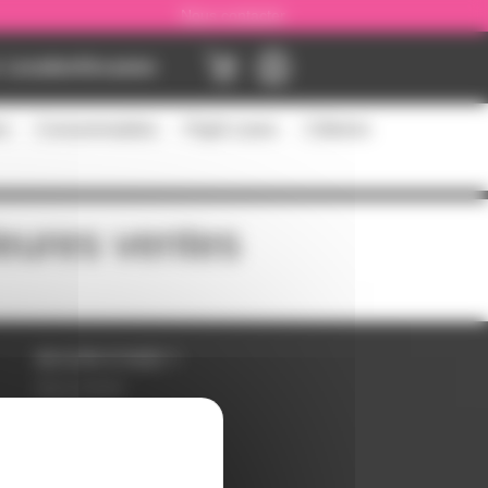
Nous contacter
Location
Occasion
es
Consommables
Flight cases
Câblerie
leures ventes
BESOIN D'AIDE ?
Nous contacter
Inscription
Mot de passe perdu ?
Suivre ma commande