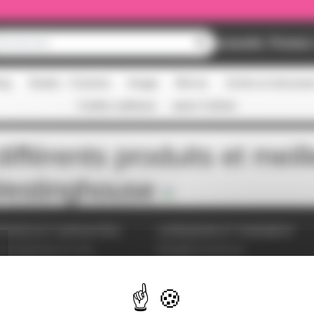
Nouveautés
Promos
ing
Studio - Claviers
Image
Micros
Scène et structur
Cartes cadeaux
pass Culture
ifférents produits et meil
estinghouse
VICES ET GARANTIES
LIVRAISON ET PAIEMENT
tions générales de vente
Modalités de paiement
es personnelles
Livraison
étrer les cookies
ent sécurisé