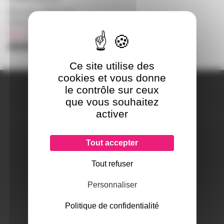
Obturateur DMX pour
vidéoprojecteur Wahlberg
sur commande
469€
Ce site utilise des
cookies et vous donne
A PROPOS DE NOUS
le contrôle sur ceux
Qui sommes-nous ?
que vous souhaitez
Notre magasin
activer
Mentions légales
Tout accepter
Tout refuser
SERVICES ET GARANTIES
Conditions générales de vente
Personnaliser
Données personnelles
Paramétrer les cookies
Politique de confidentialité
Paiement sécurisé