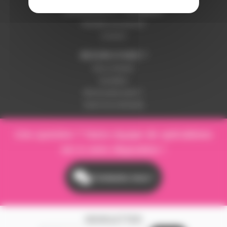
LIVRAISON ET PAIEMENT
Modalités de paiement
Livraison
BESOIN D'AIDE ?
Nous contacter
Inscription
Mot de passe perdu ?
Suivre ma commande
Une question ? Notre équipe de spécialistes
est à votre disposition !
Contactez-nous !
NEWSLETTER