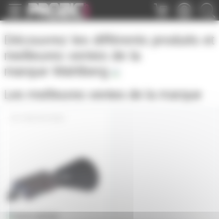
Panneau de gestion des cookies
Découvrez les différents produits et
meilleures ventes de la
marque
Wahlberg
Les meilleures ventes de la marque
VIDEOSHTDMX