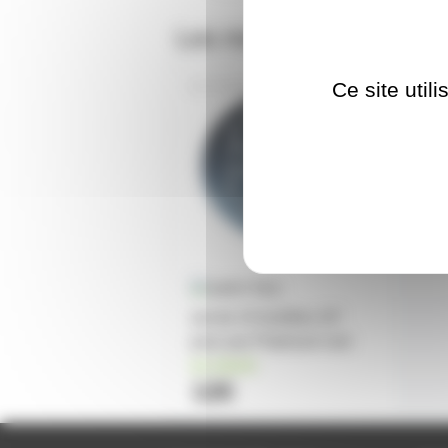
Les meilleures ventes 
Ce site util
PARLED24WLENO
set de 24 lentilles 24°
pour par Platinium noir
en stock
12€