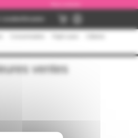
Nous contacter
Location
Occasion
es
Consommables
Flight cases
Câblerie
leures ventes