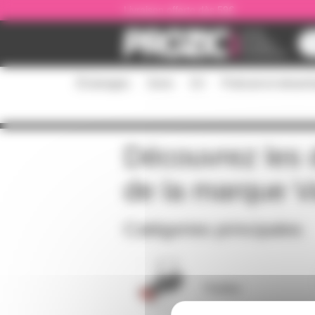
Panneau de gestion des cookies
Livraison offerte dès 59€
Éclairages
Sono
DJ
Podcast et stream
Découvrez les d
de la marque
V
Catégories principales
Théâtre