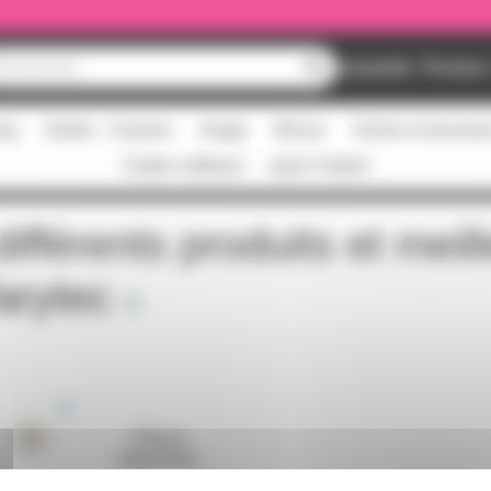
Nouveautés
Promos
ing
Studio - Claviers
Image
Micros
Scène et structur
Cartes cadeaux
pass Culture
ifférents produits et meil
arytec
Pièces
détachées