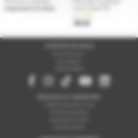
DE3 tactile et graphique
GU2 tactile et graphique
version design Noir
uniquement sur devis
en stock
361€
A PROPOS DE NOUS
Qui sommes-nous ?
Notre magasin
Mentions légales
SERVICES ET GARANTIES
Conditions générales de vente
Données personnelles
Paramétrer les cookies
Paiement sécurisé