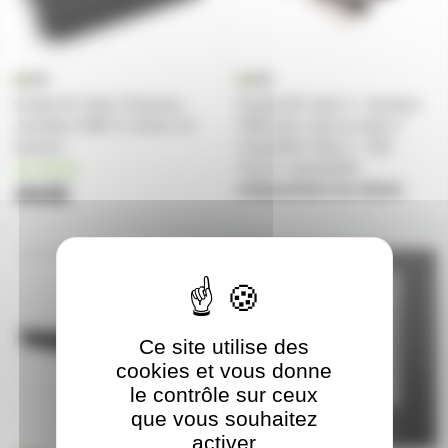
Sunlite EC Suite 3 Express
Sunlite-BC Suite 3 - Interface
contrôleur DMX 2 univers 13
USB basic class et suite 3
boutons
compatible Suite 2 - 256
canaux upgradable
en stock
444€
uniquement sur devis
SUNLITE-RC
SUNLITESTKGUBL
Ce site utilise des
cookies et vous donne
le contrôle sur ceux
que vous souhaitez
activer