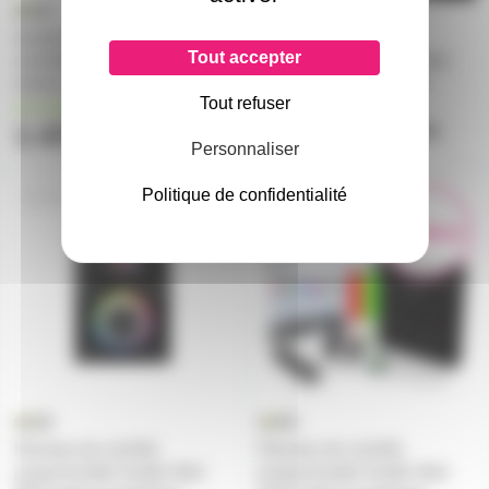
Sunlite RC Suite 3 Full
Panneau de contrôle
Tout accepter
contrôleur rackable DMX 6
programmable Sunlite Stick
univers + 30 univers Artnet
GU2 tactile et graphique
Tout refuser
version design BLANC
en stock
1 475€
uniquement sur devis
Personnaliser
Politique de confidentialité
SUNLITESTKDE3
SUNLITESTKGU
En démo
Panneau de contrôle
Panneau de contrôle
programmable Sunlite Stick
programmable Sunlite Stick