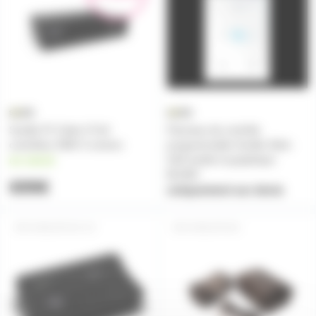
Sunlite FC Suite 3 Full
Panneau de contrôle
contrôleur DMX 3 univers
programmable Sunlite Stick-
GA2 tactile et graphique
en stock
BLANC
699€
uniquement sur devis
SUNLITE-EC-S3
SUNLITE-BC