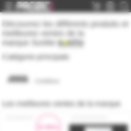
Panneau de gestion des cookies
Découvrez les différents produits et
meilleures ventes de la
marque
Sunlite
Catégorie principale
Contrôleurs
Les meilleures ventes de la marque
SUNLITE-FC
SUNLITESTKGA2
En démo