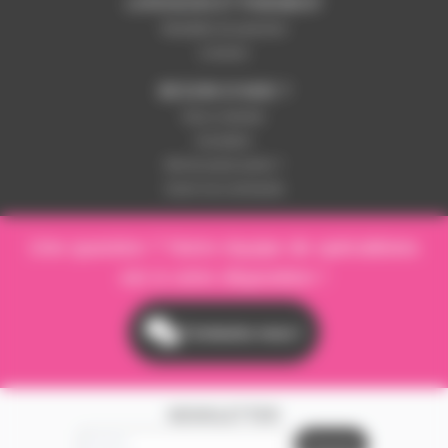
LIVRAISON ET PAIEMENT
Modalités de paiement
Livraison
BESOIN D'AIDE ?
Nous contacter
Inscription
Mot de passe perdu ?
Suivre ma commande
Une question ? Notre équipe de spécialistes
est à votre disposition !
Contactez-nous !
NEWSLETTER
S'inscrire