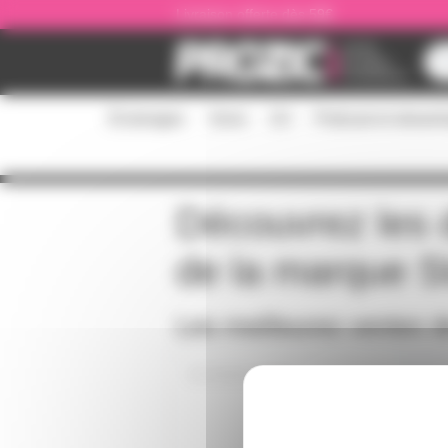
Panneau de gestion des cookies
Livraison offerte dès 59€
Éclairages
Sono
DJ
Podcast et stream
Découvrez les d
de la marque
S
Les meilleures ventes 
MARK-EF2M-N