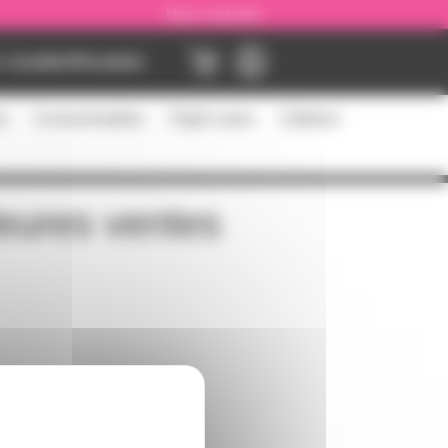
Nous contacter
Location
Occasion
es
Consommables
Flight cases
Câblerie
leures ventes