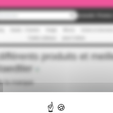
Nouveautés
Promos
ing
Studio - Claviers
Image
Micros
Scène et structur
Cartes cadeaux
pass Culture
ifférents produits et meil
taedtler
de la marque