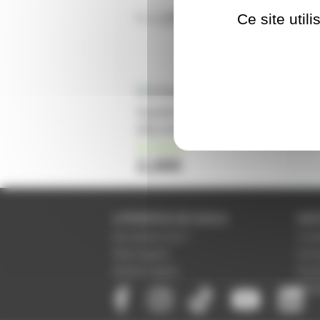
Ce site util
Staedtler 351 Lumcolor
effacable noir pointe 2mm
en stock
2,40€
A PROPOS DE NOUS
SER
Qui sommes-nous ?
Condi
Notre magasin
Donné
Mentions légales
Param
Paiem