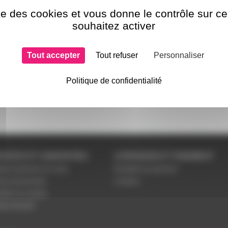
ise des cookies et vous donne le contrôle sur 
souhaitez activer
Tout accepter
Tout refuser
Personnaliser
Politique de confidentialité
VICES ET GARANTIES
LIVRAISON ET PAIEMENT
tions générales de vente
Modalités de paiement
es personnelles
Livraison
étrer les cookies
ent sécurisé