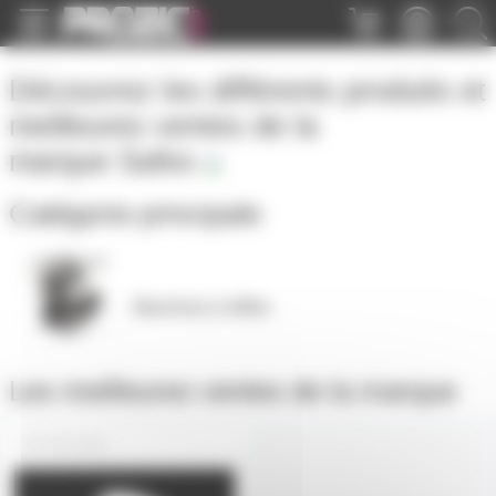
Panneau de gestion des cookies
Découvrez les différents produits et
meilleures ventes de la
marque
Safex
Catégorie principale
Machines à effets
Les meilleures ventes de la marque
SELS450