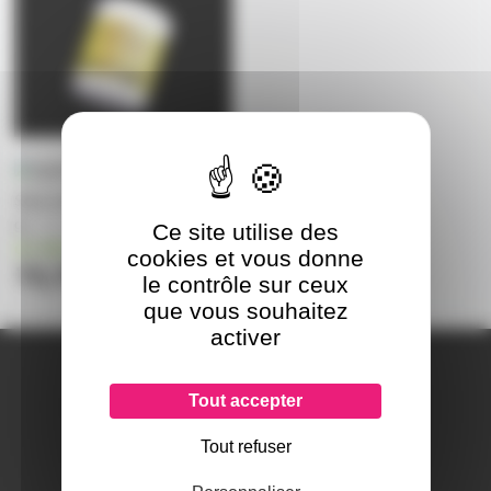
Sels à fumée lente pot de 450
g
Ce site utilise des
en stock
cookies et vous donne
73,70€
le contrôle sur ceux
que vous souhaitez
activer
A PROPOS DE NOUS
Qui sommes-nous ?
Tout accepter
Notre magasin
Mentions légales
Tout refuser