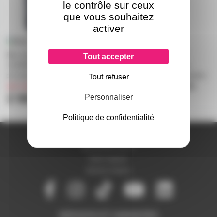
le contrôle sur ceux
que vous souhaitez
activer
Bloc de puissance RVE LIVE
Bloc de puissance RVE
Tout accepter
12x3KW Disjoncteurs et sorties
EASYCAB 24 24 canaux
sur prise françaises doubles
2.3KW DMX prises françaises
Tout refuser
sur commande
uniquement sur devis
2 980€
Personnaliser
Politique de confidentialité
A PROPOS DE NOUS
Qui sommes-nous ?
Notre magasin
Mentions légales
SERVICES ET GARANTIES