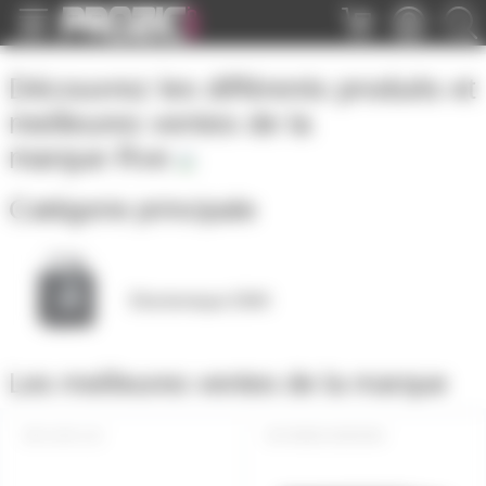
Panneau de gestion des cookies
Découvrez les différents produits et
meilleures ventes de la
marque
Rve
Catégorie principale
Electronique DMX
Les meilleures ventes de la marque
LIVE-123
MINICUBEDMX