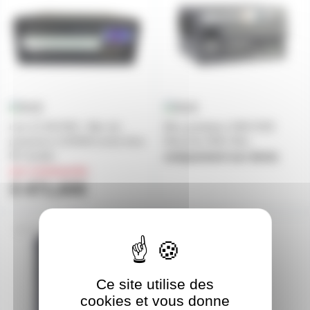
Live 12-3D RVE - Bloc de
Bloc gradateur DMX RVE
puissance 12X3KW sortie fiche
Minicube DMX 3Kw
NF double
uniquement sur devis
sur commande
3 471,60€
RVELIVE12X3
EASY24
Ce site utilise des
cookies et vous donne