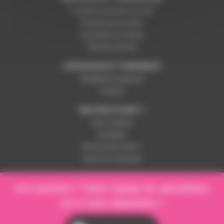
Conditions générales de vente
Données personnelles
Paramétrer les cookies
Paiement sécurisé
LIVRAISON ET PAIEMENT
Modalités de paiement
Livraison
BESOIN D'AIDE ?
Nous contacter
Inscription
Mot de passe perdu ?
Suivre ma commande
Une question ? Notre équipe de spécialistes
est à votre disposition !