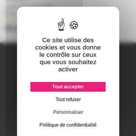
LAMPE DMX 120V 500W
Radiant
en stock
33,40€
Ce site utilise des
cookies et vous donne
A PROPOS DE NOUS
le contrôle sur ceux
Qui sommes-nous ?
que vous souhaitez
Notre magasin
activer
Mentions légales
Tout accepter
Tout refuser
SERVICES ET GARANTIES
Conditions générales de vente
Personnaliser
Données personnelles
Paramétrer les cookies
Politique de confidentialité
Paiement sécurisé