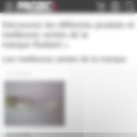
Panneau de gestion des cookies
Découvrez les différents produits et
meilleures ventes de la
marque
Radiant
Les meilleures ventes de la marque
DMX500W