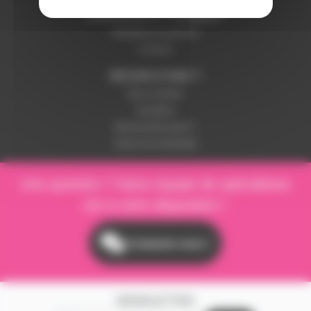
LIVRAISON ET PAIEMENT
Modalités de paiement
Livraison
BESOIN D'AIDE ?
Nous contacter
Inscription
Mot de passe perdu ?
Suivre ma commande
Une question ? Notre équipe de spécialistes
est à votre disposition !
Contactez-nous !
NEWSLETTER