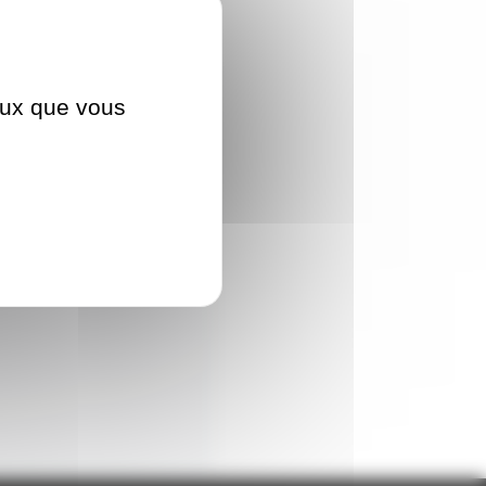
ceux que vous