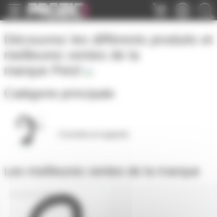
Panneau de gestion des cookies
Découvrez les différents produits et
meilleures ventes de la
marque
Petzl
Catégorie principale
Crochets et supports
Les meilleures ventes de la marque
MOUSTRIACT-N