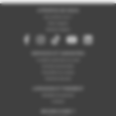
A PROPOS DE NOUS
Qui sommes-nous ?
Notre magasin
Mentions légales
SERVICES ET GARANTIES
Conditions générales de vente
Données personnelles
Paramétrer les cookies
Paiement sécurisé
LIVRAISON ET PAIEMENT
Modalités de paiement
Livraison
BESOIN D'AIDE ?