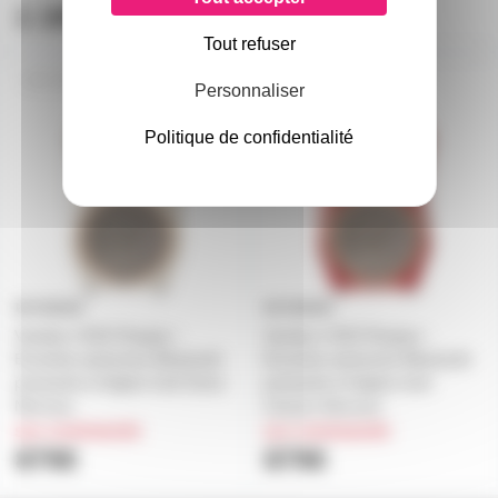
1 199€
899€
Tout refuser
VOODOO+EVO-DN
VOODOO+EVO-CN
Personnaliser
Politique de confidentialité
Voodoo+ EVO Peopeo -
Voodoo+ EVO Peopeo -
Enceinte autonome Bluetooth
Enceinte autonome Bluetooth
puissante et légère look Dune
puissante et légère look
Nervous
Canyon Nervous
sur commande
sur commande
879€
879€