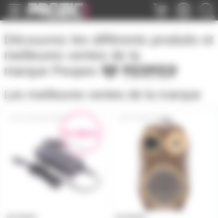
Panneau de gestion des cookies
Découvrez les différents produits et
meilleures ventes de la
marque
Peopeo
Les meilleures ventes de la marque
CHARGEURPEOPEO
VOODOO+EVO
En démo