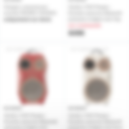
Chargeur universel pour
Voodoo+ EVO Peopeo -
enceinte PEOPEO VOODOO
Enceinte autonome Bluetooth
puissante et légère look Clay
uniquement sur devis
sur commande
849€
VOODOO+EVO-CM
VOODOO+EVO-DM
Voodoo+ EVO Peopeo -
Voodoo+ EVO Peopeo -
Enceinte autonome Bluetooth
Enceinte autonome Bluetooth
puissante et légère look
puissante et légère look Dune