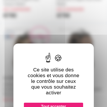
Canyon Mystic
Mystic
sur commande
sur commande
879€
879€
VOODOO+PRO
VOODOO+EVO-V
En démo
Ce site utilise des
cookies et vous donne
le contrôle sur ceux
Voodoo+ Pro Peopeo -
Voodoo+ EVO Peopeo -
que vous souhaitez
Enceinte autonome amplifiée
Enceinte autonome Bluetooth
activer
Bluetooth ultra portable
puissante et légère look
Volcanic
sur commande
sur commande
Tout accepter