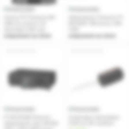
Camera PTZ Panasonic AW-
vidéoprojecteur Panasonic PT-
UE4K 4k ouverture 111°
EW730ZE 7000 lumens 1280
alimentation POE noire
X 800
uniquement sur devis
uniquement sur devis
PT-MZ11KLBE
SAVC470UF50V
PT-MZ11KLBE Panasonic -
Condensateur électrolytique
vidéoprojecteur laser WUXGE
470UF µF 50V 10x20mm