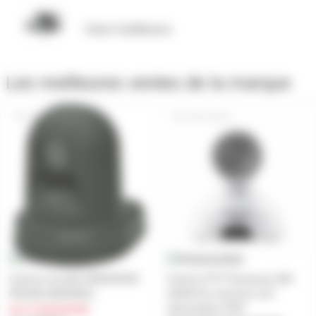
Visio Conférence
Les meilleures ventes de la marque
AW-HE40HKEJ
AW-UE4W
Camera tourelle PANASONIC
Camera PTZ Panasonic AW-
IPB AW-HE40HKEJ
UE4W 4k ouverture 111°
alimentation POE
sur commande