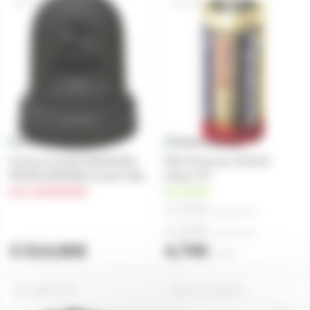
AW-HE40SKEJ
CR123P
Camera tourelle PANASONIC
Pille Panasonic CR123A
IPB AW-HE40SKEJ (sortie SDI)
Lithium 3V
sur commande
en stock
4,00€
à partir de
4
4,60€
à partir de
2
3 514,80€
4,70€
l'unité
AWRP150G
SAVC10UF50V