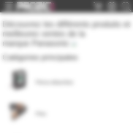
Panneau de gestion des cookies
Découvrez les différents produits et
meilleures ventes de la
marque
Panasonic
Catégories principales
Pièces détachées
Piles