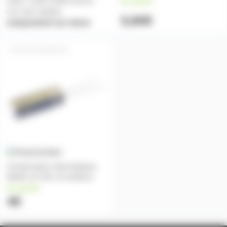
1920 x 1200 11000 lumens
en stock
noir sans optique
3,60€
uniquement sur devis
SAVC560UF63V
Condensateur électrolytique
560UF µF 63V 12.5x30mm
en stock
4€