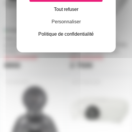
Tout refuser
Personnaliser
Politique de confidentialité
Vidéo projecteur courte focale
PT-VMZ51SE Panasonic -
panasonic PT-TW380 3300
vidéoprojecteur Laser WUXGA
lumens
1920 x 1200 5000 lumens
sur commande
sur commande
885€
2 750€
AW-UE4K
PT-EW730ZE