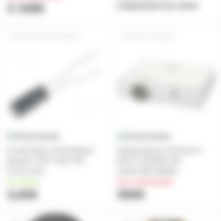
3 348€
uniquement sur devis
SAVC10UF50VBIPOL
IPAPT-VX430E
Condensateur électrolytique
Vidéoprojecteur Panasonic -
bipolaire 10UF 10µF 50V
IPA PT-VX430E XGA
6.3x11.2mm
(1024x768) 4500lm
en stock
sur commande
3,60€
990€