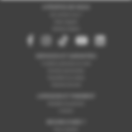
A PROPOS DE NOUS
Qui sommes-nous ?
Notre magasin
Mentions légales
SERVICES ET GARANTIES
Conditions générales de vente
Données personnelles
Paramétrer les cookies
Paiement sécurisé
LIVRAISON ET PAIEMENT
Modalités de paiement
Livraison
BESOIN D'AIDE ?
Nous contacter