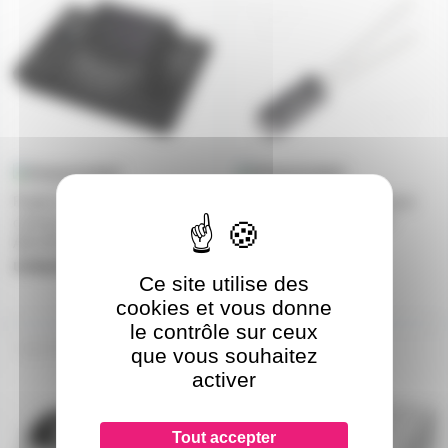
Pupitre de controle pour 1 à 5
Condensateur électrolytique
caméras tourelles PANASONIC
polarisé 10UF 10µF 50V
AW-RP150G
5x11mm
uniquement sur devis
en stock
Ce site utilise des
0,90€
cookies et vous donne
le contrôle sur ceux
PT-TW380
PT-VMZ51SE
que vous souhaitez
activer
Tout accepter