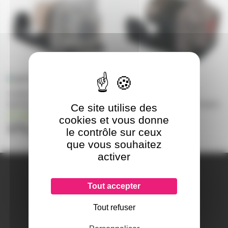
Lampe Videoprojecteur pour
Lampe Videoprojecteur
optoma HD20
optoma EP727 lampe d'origine
Ce site utilise des
en stock
en stock
cookies et vous donne
171,12€
206,12€
le contrôle sur ceux
que vous souhaitez
activer
A PROPOS DE NOUS
Qui sommes-nous ?
Tout accepter
Notre magasin
Mentions légales
Tout refuser