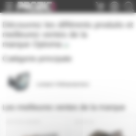
Panneau de gestion des cookies
Découvrez les différents produits et
meilleures ventes de la
marque
Optoma
Catégorie principale
Lampes Vidéoprojecteur
Les meilleures ventes de la marque
VP-BL-HD20OP
OP-727