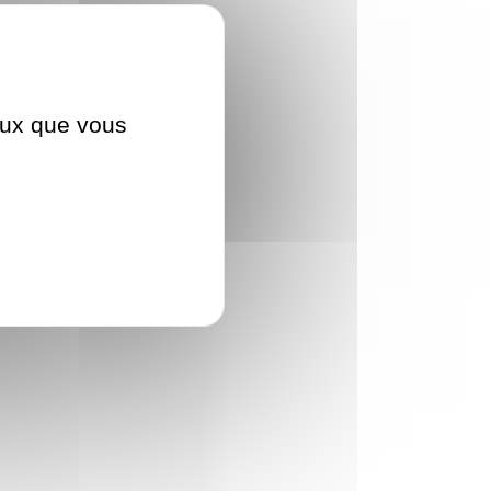
ceux que vous