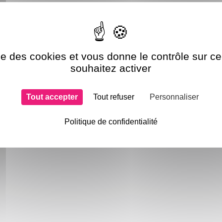
de la marque
ise des cookies et vous donne le contrôle sur 
souhaitez activer
Tout accepter
Tout refuser
Personnaliser
Politique de confidentialité