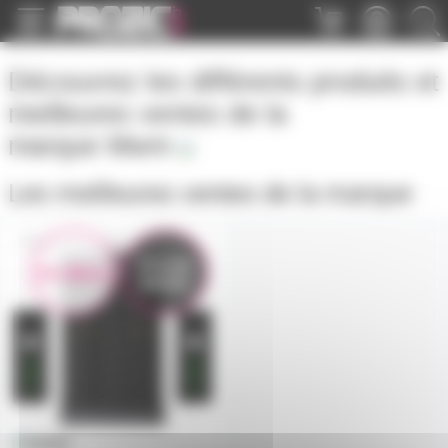
Panneau de gestion des cookies
Découvrez les différents produits et
meilleures ventes de la
marque
Mwm
Les meilleures ventes de la marque
MWMPHASEES
Prix en
En démo
baisse