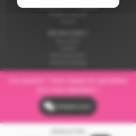
LIVRAISON ET PAIEMENT
Modalités de paiement
Livraison
BESOIN D'AIDE ?
Nous contacter
Inscription
Mot de passe perdu ?
Suivre ma commande
Une question ? Notre équipe de spécialistes
est à votre disposition !
Contactez-nous !
NEWSLETTER