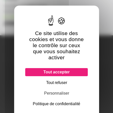
Contrôleur DJ MWM Phase
essential
en stock
299€
339€
Ce site utilise des
cookies et vous donne
A PROPOS DE NOUS
le contrôle sur ceux
Qui sommes-nous ?
que vous souhaitez
Notre magasin
activer
Mentions légales
Tout accepter
Tout refuser
SERVICES ET GARANTIES
Conditions générales de vente
Personnaliser
Données personnelles
Paramétrer les cookies
Politique de confidentialité
Paiement sécurisé