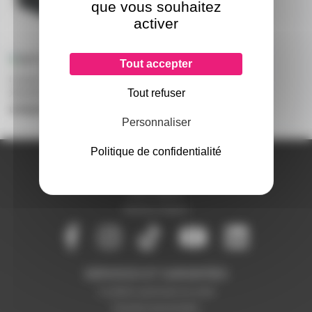
que vous souhaitez
activer
Tout accepter
Lampe Projecteur MITSUBISHI
Tout refuser
XD3200 Lampe d'origine
uniquement sur devis
Personnaliser
Politique de confidentialité
A PROPOS DE NOUS
Qui sommes-nous ?
Notre magasin
Mentions légales
SERVICES ET GARANTIES
Conditions générales de vente
Données personnelles