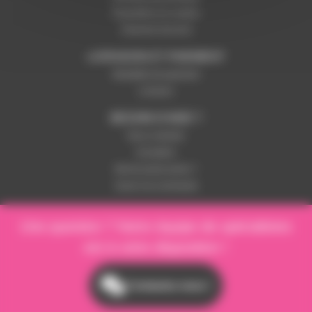
Paramétrer les cookies
Paiement sécurisé
LIVRAISON ET PAIEMENT
Modalités de paiement
Livraison
BESOIN D'AIDE ?
Nous contacter
Inscription
Mot de passe perdu ?
Suivre ma commande
Une question ? Notre équipe de spécialistes
est à votre disposition !
Contactez-nous !