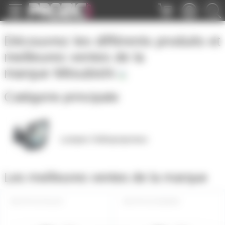
Panneau de gestion des cookies
Découvrez les différents produits et
meilleures ventes de la
marque
Mitsubishi
Catégorie principale
Lampes Vidéoprojecteur
Les meilleures ventes de la marque
VP-VLT-XL1LP
VP-VLT-XD2000