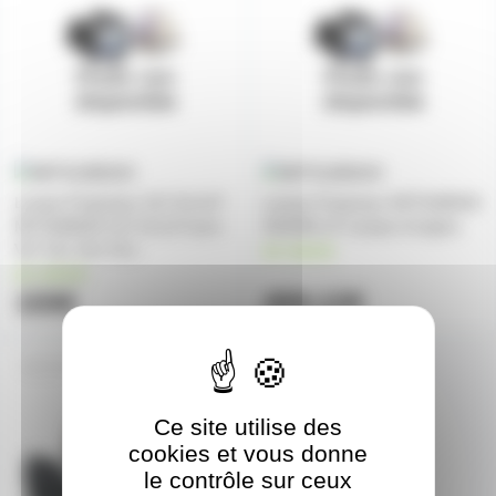
Lampe Projecteur VLT-XL1LP
Lampe Projecteur MITSUBISHI
MITSUBISHI VLT-XL1LP pour
XD2000 LP Lampe d'origine
VLT SL1 SL2 XL1
en stock
en stock
159€
459,12€
VP-VLT-XD3200
Ce site utilise des
cookies et vous donne
le contrôle sur ceux