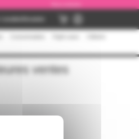
Nous contacter
Location
Occasion
es
Consommables
Flight cases
Câblerie
leures ventes