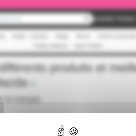
Nouveautés
Promos
ing
Studio - Claviers
Image
Micros
Scène et structur
Cartes cadeaux
pass Culture
ifférents produits et meil
azda
de la marque