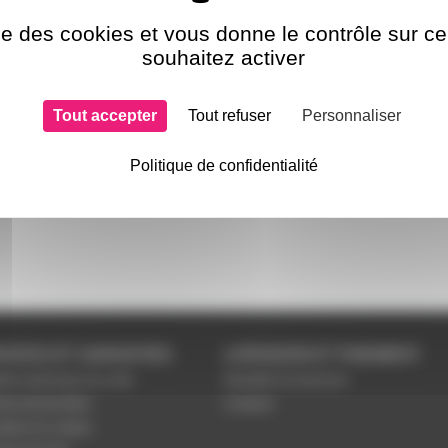
ise des cookies et vous donne le contrôle sur 
souhaitez activer
Tout accepter
Tout refuser
Personnaliser
Politique de confidentialité
VICES ET GARANTIES
LIVRAISON ET PAIEMENT
tions générales de vente
Modalités de paiement
es personnelles
Livraison
étrer les cookies