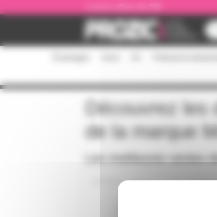
Panneau de gestion des cookies
Livraison offerte dès 59€
Éclairages
Sono
DJ
Podcast et stream
Découvrez les d
de la marque
M
Les meilleures ventes 
MA400