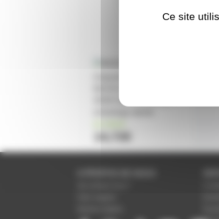
Ce site util
Ampoule iodure claire
MAZDA MA400 E400
400W DESTOCKAGE
emballage abimé
en stock
14,72€
A PROPOS DE NOUS
SER
Qui sommes-nous ?
Condi
Notre magasin
Donné
Mentions légales
Param