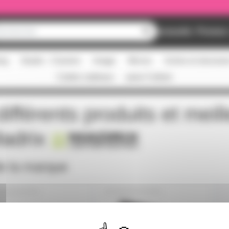
Nouveautés
Promos
ing
Studio - Claviers
Image
Micros
Scène et structur
Cartes cadeaux
pass Culture
ifférents produits et meil
adrix
de la marque
MADRIX5PRO
MADRIXV3PRO