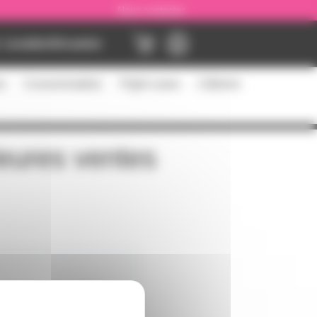
Nous contacter
Location
Occasion
es
Consommables
Flight cases
Câblerie
leures ventes