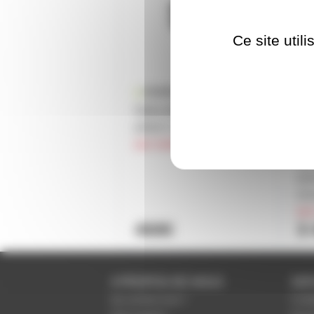
Ce site util
Stella Madrix - Node
MA
artnet 2 univers DMX
PR
sur commande
Mad
boi
uni
circ
su
468€
3
A PROPOS DE NOUS
SER
Qui sommes-nous ?
Condi