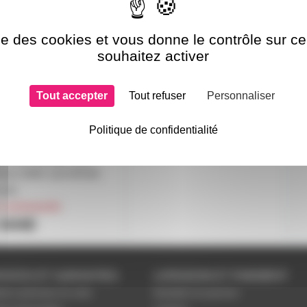
ise des cookies et vous donne le contrôle sur 
souhaitez activer
Tout accepter
Tout refuser
Personnaliser
DRIX-5-
Logiciel MADRIX Pro V3
OFESSIONAL -
64 univers et DVI
Politique de confidentialité
rix 5 Entry version
uniquement sur devis
te avec dongle 128
vers DMX soit 65536
uits
r commande
 444€
VICES ET GARANTIES
LIVRAISON ET PAIEMENT
tions générales de vente
Modalités de paiement