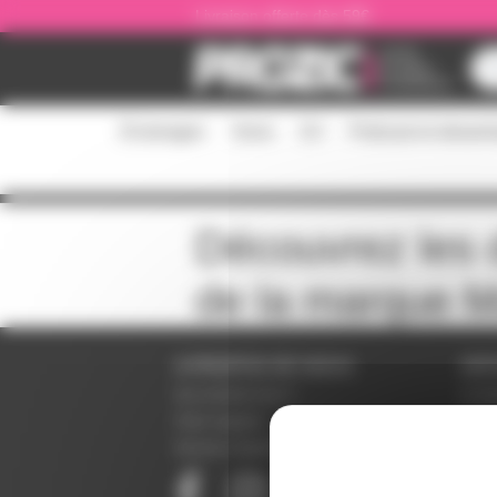
Panneau de gestion des cookies
Livraison offerte dès 59€
Éclairages
Sono
DJ
Podcast et stream
Découvrez les d
de la marque
M
A PROPOS DE NOUS
SER
Qui sommes-nous ?
Condi
Notre magasin
Donné
Mentions légales
Param
Paiem