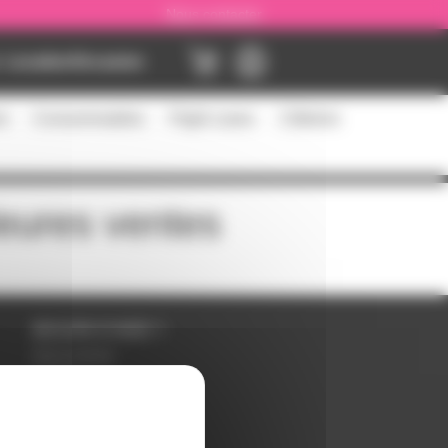
Nous contacter
Location
Occasion
es
Consommables
Flight cases
Câblerie
leures ventes
BESOIN D'AIDE ?
Nous contacter
Inscription
Mot de passe perdu ?
Suivre ma commande