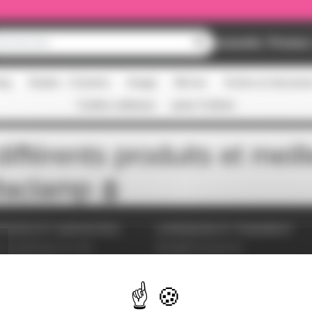
Nouveautés
Promos
ing
Studio - Claviers
Image
Micros
Scène et structur
Cartes cadeaux
pass Culture
ifférents produits et meil
aclamp
VICES ET GARANTIES
LIVRAISON ET PAIEMENT
tions générales de vente
Modalités de paiement
es personnelles
Livraison
étrer les cookies
ent sécurisé