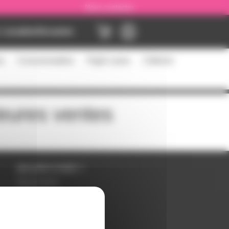
Nous contacter
Location
Occasion
es
Consommables
Flight cases
Câblerie
leures ventes
BESOIN D'AIDE ?
Nous contacter
Inscription
Mot de passe perdu ?
Suivre ma commande