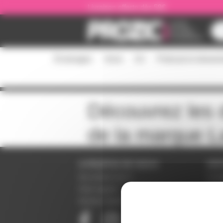
Panneau de gestion des cookies
Livraison offerte dès 59€
Éclairages
Sono
DJ
Podcast et stream
Découvrez les d
de la marque
L
A PROPOS DE NOUS
SER
Qui sommes-nous ?
Condi
Notre magasin
Donné
Mentions légales
Param
Paiem