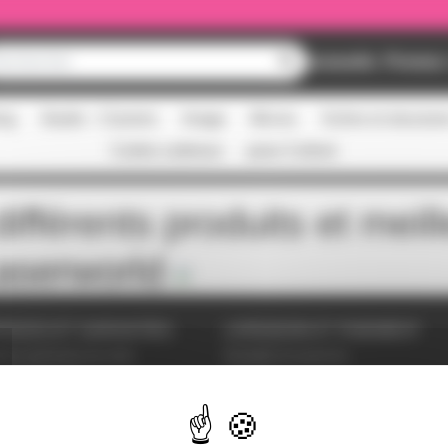
Nouveautés
Promos
ing
Studio - Claviers
Image
Micros
Scène et structur
Cartes cadeaux
pass Culture
ifférents produits et meil
aserworld
VICES ET GARANTIES
LIVRAISON ET PAIEMENT
tions générales de vente
Modalités de paiement
es personnelles
Livraison
étrer les cookies
ent sécurisé