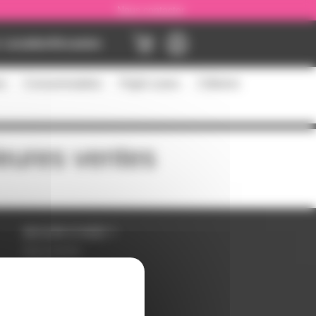
Nous contacter
Location
Occasion
es
Consommables
Flight cases
Câblerie
leures ventes
BESOIN D'AIDE ?
Nous contacter
Inscription
Mot de passe perdu ?
Suivre ma commande