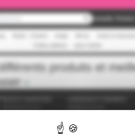
Nouveautés
Promos
ing
Studio - Claviers
Image
Micros
Scène et structur
Cartes cadeaux
pass Culture
ifférents produits et meil
aser
VICES ET GARANTIES
LIVRAISON ET PAIEMENT
tions générales de vente
Modalités de paiement
es personnelles
Livraison
étrer les cookies
ent sécurisé