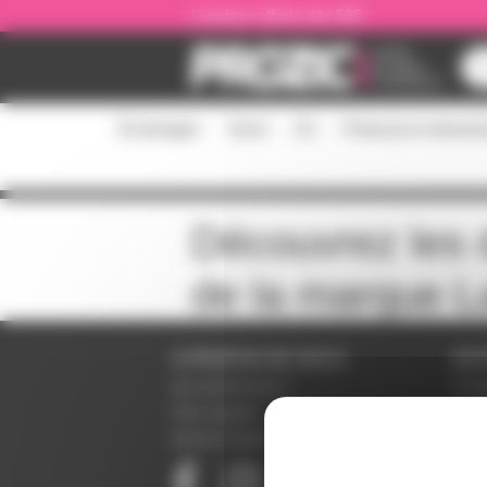
Panneau de gestion des cookies
Livraison offerte dès 59€
Éclairages
Sono
DJ
Podcast et stream
Découvrez les d
de la marque
L
A PROPOS DE NOUS
SER
Qui sommes-nous ?
Condi
Notre magasin
Donné
Mentions légales
Param
Paiem