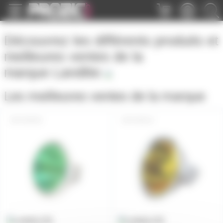
Panneau de gestion des cookies
Découvrez les différents produits et
meilleures ventes de la
marque
Landlite
Les meilleures ventes de la marque
EXNVE
EXNJA