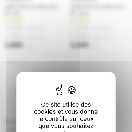
LAMPE EXN 12V 50W GU5.3
LAMPE EXN 12V 50W GU5.3
38° verte
38° Jaune
en stock
en stock
1,80€
2,30€
à partir de
40
à partir de
40
1,90€
2,56€
à partir de
10
à partir de
10
1,96€
2,60€
l'unité
l'unité
EXNPO
Ce site utilise des
cookies et vous donne
le contrôle sur ceux
que vous souhaitez
LAMPE EXN 12V 50W GU5.3