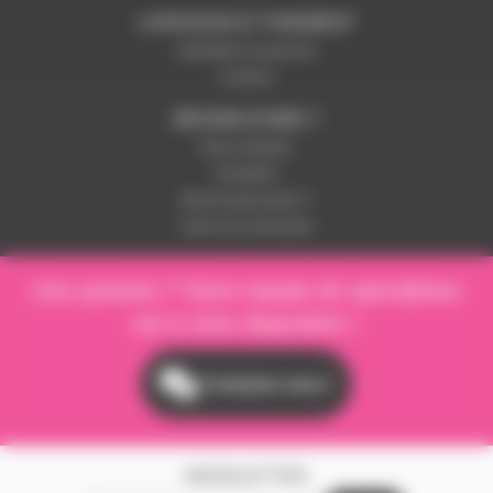
LIVRAISON ET PAIEMENT
Modalités de paiement
Livraison
BESOIN D'AIDE ?
Nous contacter
Inscription
Mot de passe perdu ?
Suivre ma commande
Une question ? Notre équipe de spécialistes
est à votre disposition !
Contactez-nous !
NEWSLETTER