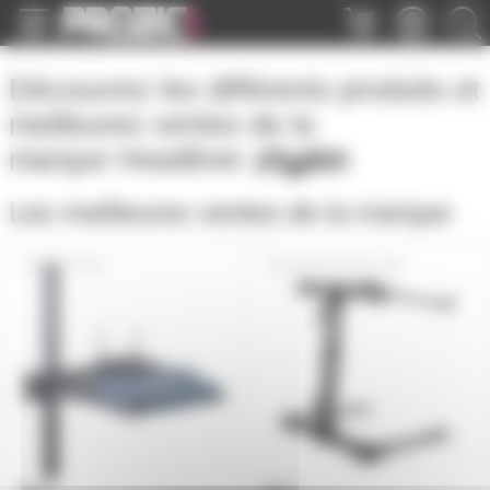
Panneau de gestion des cookies
Découvrez les différents produits et
meilleures ventes de la
marque
Headliner
Les meilleures ventes de la marque
HL31000
GIGASTAND-USB