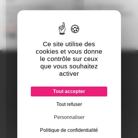
Accessory Tray Headliner -
Gigastand USB Headliner -
Plateau inclinable et orientable
Stand DJ pliable et reglable en
a fixer sur mat jusqu'à 50mm
hauteur avec hub USB
sur commande
sur commande
74€
155€
Ce site utilise des
cookies et vous donne
le contrôle sur ceux
A PROPOS DE NOUS
que vous souhaitez
Qui sommes-nous ?
activer
Notre magasin
Mentions légales
Tout accepter
Tout refuser
SERVICES ET GARANTIES
Personnaliser
Conditions générales de vente
Données personnelles
Politique de confidentialité
Paramétrer les cookies