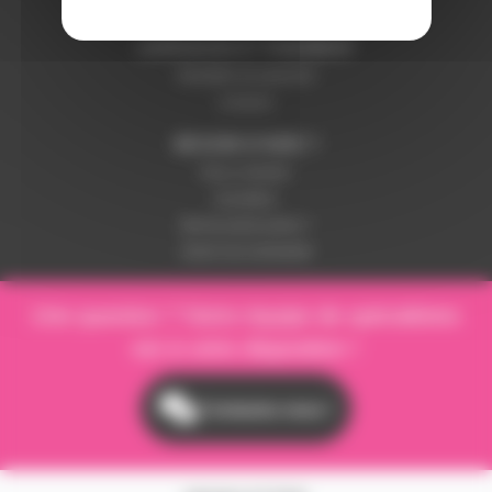
Paiement sécurisé
LIVRAISON ET PAIEMENT
Modalités de paiement
Livraison
BESOIN D'AIDE ?
Nous contacter
Inscription
Mot de passe perdu ?
Suivre ma commande
Une question ? Notre équipe de spécialistes
est à votre disposition !
Contactez-nous !