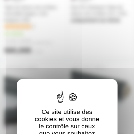
Tapis de danse noir et blanc
Duo Pro Harlequin Tapis de
réversible largeur 1,5m
dance noir et blanc 2m x 15m
longueur 10m
uniquement sur devis
2
en stock
528,00€
à partir de
2
560,00€
l'unité
TAPIS1.5NB20
TAPIS1.5NB15
Ce site utilise des
cookies et vous donne
le contrôle sur ceux
que vous souhaitez