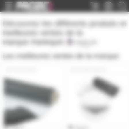
Panneau de gestion des cookies
Découvrez les différents produits et
meilleures ventes de la
marque
Harlequin
Les meilleures ventes de la marque
TAPIS1.5NB10
DUOPRO-NB15M