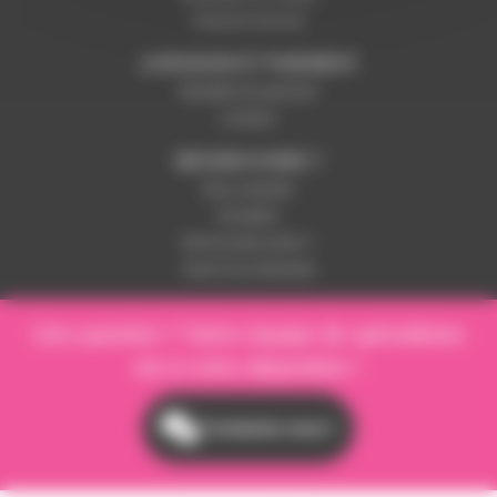
Paiement sécurisé
LIVRAISON ET PAIEMENT
Modalités de paiement
Livraison
BESOIN D'AIDE ?
Nous contacter
Inscription
Mot de passe perdu ?
Suivre ma commande
Une question ? Notre équipe de spécialistes
est à votre disposition !
Contactez-nous !