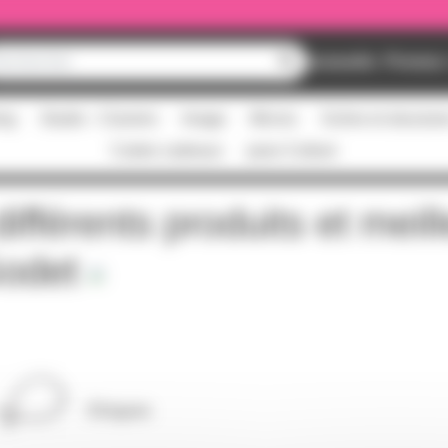
Nouveautés
Promos
ing
Studio - Claviers
Image
Micros
Scène et structur
Cartes cadeaux
pass Culture
ifférents produits et meil
odet
Elingues