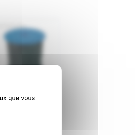
DRISSE-P8N
risse Polyester préétirée
ceux que vous
mm noire 100m
n stock