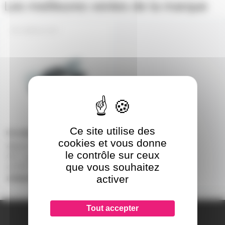
Les meilleures ventes de la marque
OMEGA-OC7
Ce site utilise des
cookies et vous donne
Attache cam lock sur Omega
le contrôle sur ceux
OC-7 pour futurelight EYE-60
que vous souhaitez
et EYE 108
activer
uniquement sur devis
Tout accepter
A PROPOS DE NOUS