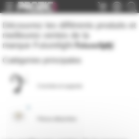
Panneau de gestion des cookies
Découvrez les différents produits et
meilleures ventes de la
marque
Futurelight
Catégories principales
Crochets et supports
Pièces détachées