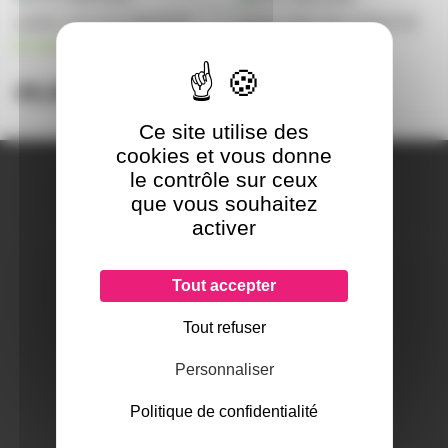
LAMPE JCR 9,5V 55W EYE
Lampe DWZ 30V 375W EYE
IWASAKI
en stock
en stock
49,80€
44,20€
Ce site utilise des
cookies et vous donne
A PROPOS DE NOUS
le contrôle sur ceux
Qui sommes-nous ?
que vous souhaitez
Notre magasin
activer
Mentions légales
Tout accepter
Tout refuser
SERVICES ET GARANTIES
Conditions générales de vente
Personnaliser
Données personnelles
Paramétrer les cookies
Politique de confidentialité
Paiement sécurisé