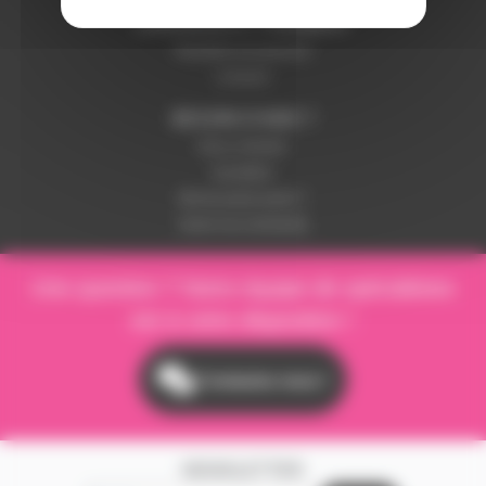
LIVRAISON ET PAIEMENT
Modalités de paiement
Livraison
BESOIN D'AIDE ?
Nous contacter
Inscription
Mot de passe perdu ?
Suivre ma commande
Une question ? Notre équipe de spécialistes
est à votre disposition !
Contactez-nous !
NEWSLETTER