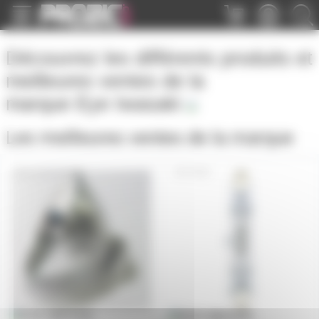
Panneau de gestion des cookies
Découvrez les différents produits et
meilleures ventes de la
marque
Eye Iwasaki
Les meilleures ventes de la marque
JCR55W9V5
DWZ